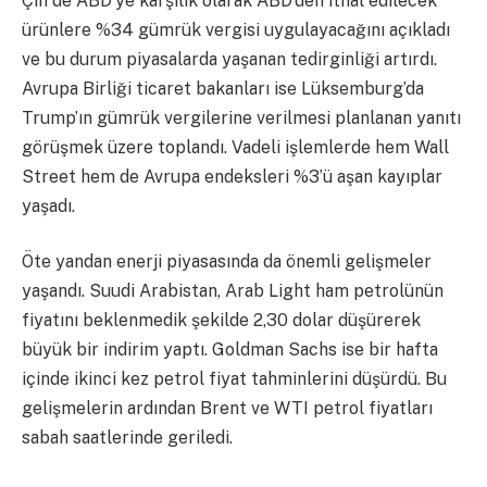
Çin de ABD’ye karşılık olarak ABD’den ithal edilecek
ürünlere %34 gümrük vergisi uygulayacağını açıkladı
ve bu durum piyasalarda yaşanan tedirginliği artırdı.
Avrupa Birliği ticaret bakanları ise Lüksemburg’da
Trump’ın gümrük vergilerine verilmesi planlanan yanıtı
görüşmek üzere toplandı. Vadeli işlemlerde hem Wall
Street hem de Avrupa endeksleri %3’ü aşan kayıplar
yaşadı.
Öte yandan enerji piyasasında da önemli gelişmeler
yaşandı. Suudi Arabistan, Arab Light ham petrolünün
fiyatını beklenmedik şekilde 2,30 dolar düşürerek
büyük bir indirim yaptı. Goldman Sachs ise bir hafta
içinde ikinci kez petrol fiyat tahminlerini düşürdü. Bu
gelişmelerin ardından Brent ve WTI petrol fiyatları
sabah saatlerinde geriledi.