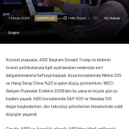
7 Nisan 2025
1 Min Read
By
Hukuk
HABERLER
Çizgisi
Küresel piyasalar, ABD Başkanı Donald Trump ve ekibinin
ticaret politikalarıyla ilgili açıklamaları nedeniyle sert
dalgalanmalarla haftaya başladı. Asya borsalarında Nikkei 225
ve Hang Seng China %20’yi aşkın düşüş gösterirken, MSCI
Gelişen Piyasalar Endeksi 2008’den bu yana en büyük gün içi
kaybını yaşadı. ABD borsalarında S&P 500 ve Nasdaq 100
değer kaybederken, dev teknoloji şirketlerinin hisselerinde ciddi
düşüşler yaşandı.