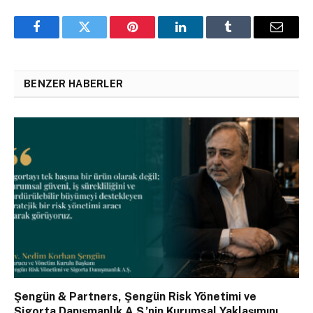
Facebook
Twitter
Pinterest
LinkedIn
Tumblr
Email
BENZER HABERLER
Şengün & Partners, Şengün Risk Yönetimi ve
Sigorta Danışmanlık A.Ş.’nin Kurumsal Yaklaşımını