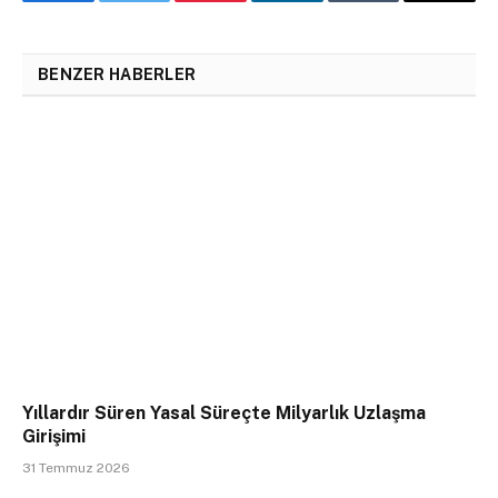
Facebook
Twitter
Pinterest
LinkedIn
Tumblr
Email
BENZER HABERLER
Yıllardır Süren Yasal Süreçte Milyarlık Uzlaşma
Girişimi
31 Temmuz 2026