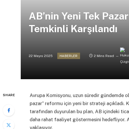
AB’nin Yeni Tek Paza
Temkinli Karşılandı
22 Mayıs 2025
2 Mins Read
HABERLER
Avrupa Komisyonu, uzun süredir gündemde ol
SHARE
pazar” reformu için yeni bir strateji açıklad
tarafından duyurulan bu plan, AB içindeki ticar
daha rahat faaliyet göstermesini hedefliyor. 
yaklaşıyor.