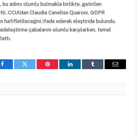
bu adımı olumlu bulmakla birlikte, getirilen
irtti. CCIA’dan Claudia Canelles Quaroni, GDPR
n hafifletileceğini ifade ederek eleştiride bulundu.
adeleştirme çabalarını olumlu karşılarken, temel
attı.
Facebook
Twitter
Pinterest
LinkedIn
Tumblr
Email