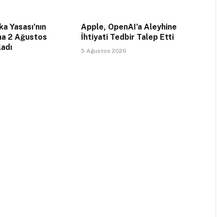
a Yasası’nın
Apple, OpenAI’a Aleyhine
na 2 Ağustos
İhtiyati Tedbir Talep Etti
ladı
5 Ağustos 2026