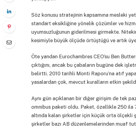
Söz konusu stratejinin kapsamına mesleki yeter
standart eksikliğine yönelik çözümler ve hiz
uyumsuzluğunun giderilmesi girmekte. Nitekim
kesimiyle büyük ölçüde örtüştüğü ve artık üye
Öte yandan Eurochambres CEO’su Ben Butters
çıktığını, ancak bu çabaların bugüne dek işl
belirtti. 2010 tarihli Monti Raporu’na atıf yap
yasalardan çok, mevcut kuralların etkin şekil
Aynı gün açıklanan bir diğer girişim de tek pa
omnibus paketi oldu. Paket, özellikle 250 ila
altında kalan şirketler için küçük orta ölçekli
şirketler bazı AB düzenlemelerinden muaf tut