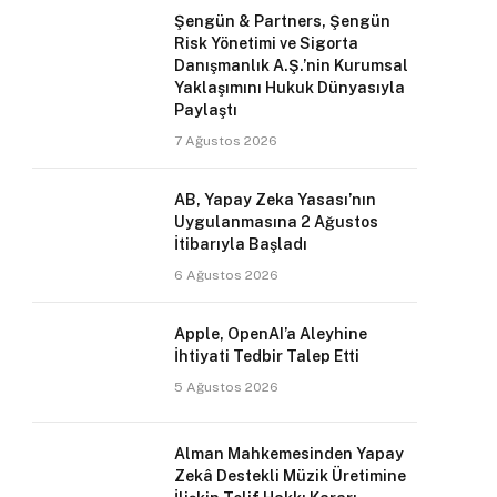
Şengün & Partners, Şengün
Risk Yönetimi ve Sigorta
Danışmanlık A.Ş.’nin Kurumsal
Yaklaşımını Hukuk Dünyasıyla
Paylaştı
7 Ağustos 2026
AB, Yapay Zeka Yasası’nın
Uygulanmasına 2 Ağustos
İtibarıyla Başladı
6 Ağustos 2026
Apple, OpenAI’a Aleyhine
İhtiyati Tedbir Talep Etti
5 Ağustos 2026
Alman Mahkemesinden Yapay
Zekâ Destekli Müzik Üretimine