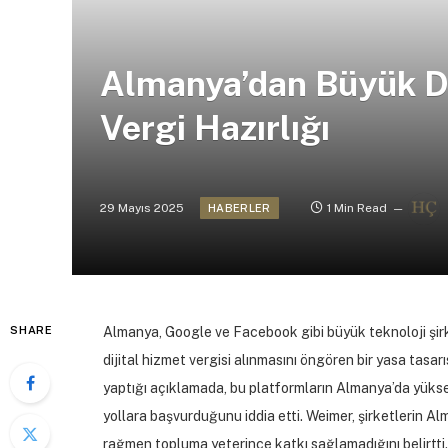
Almanya’dan Büyük Di
Vergi Hazırlığı
29 Mayıs 2025
1 Min Read
HABERLER
SHARE
Almanya, Google ve Facebook gibi büyük teknoloji şirk
dijital hizmet vergisi alınmasını öngören bir yasa tasar
yaptığı açıklamada, bu platformların Almanya’da yüksek
yollara başvurduğunu iddia etti. Weimer, şirketlerin A
rağmen topluma yeterince katkı sağlamadığını belirtti.