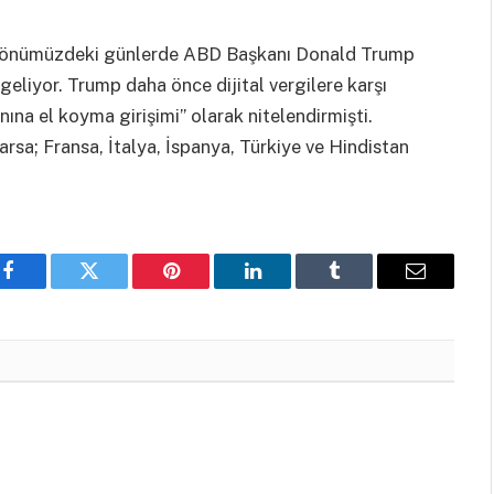
’in önümüzdeki günlerde ABD Başkanı Donald Trump
liyor. Trump daha önce dijital vergilere karşı
nına el koyma girişimi” olarak nitelendirmişti.
sa; Fransa, İtalya, İspanya, Türkiye ve Hindistan
Facebook
Twitter
Pinterest
LinkedIn
Tumblr
Email