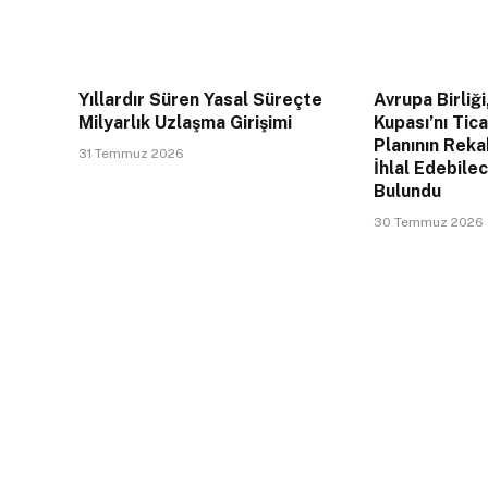
Yıllardır Süren Yasal Süreçte
Avrupa Birliği
Milyarlık Uzlaşma Girişimi
Kupası’nı Tic
Planının Rek
31 Temmuz 2026
İhlal Edebile
Bulundu
30 Temmuz 2026