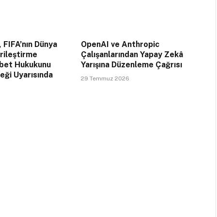
, FIFA’nın Dünya
OpenAI ve Anthropic
arileştirme
Çalışanlarından Yapay Zekâ
abet Hukukunu
Yarışına Düzenleme Çağrısı
ceği Uyarısında
29 Temmuz 2026