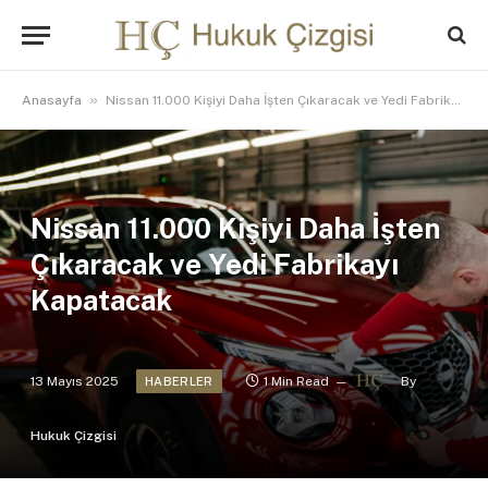
»
Anasayfa
Nissan 11.000 Kişiyi Daha İşten Çıkaracak ve Yedi Fabrikayı Kapatacak
Nissan 11.000 Kişiyi Daha İşten
Çıkaracak ve Yedi Fabrikayı
Kapatacak
13 Mayıs 2025
1 Min Read
By
HABERLER
Hukuk Çizgisi