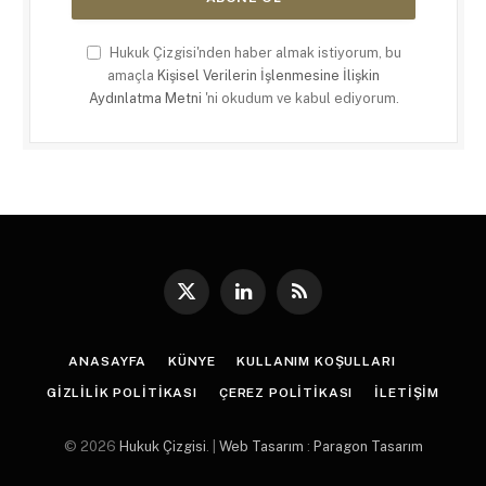
Hukuk Çizgisi'nden haber almak istiyorum, bu
amaçla
Kişisel Verilerin İşlenmesine İlişkin
Aydınlatma Metni
'ni okudum ve kabul ediyorum.
X
LinkedIn
RSS
(Twitter)
ANASAYFA
KÜNYE
KULLANIM KOŞULLARI
GIZLILIK POLITIKASI
ÇEREZ POLITIKASI
İLETIŞIM
© 2026
Hukuk Çizgisi
. |
Web Tasarım
:
Paragon Tasarım