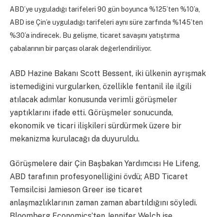
ABD’ye uyguladığı tarifeleri 90 gün boyunca %125’ten %10’a,
ABD ise Çin’e uyguladığı tarifeleri aynı süre zarfında %145’ten
%30’a indirecek. Bu gelişme, ticaret savaşını yatıştırma
çabalarının bir parçası olarak değerlendiriliyor.
ABD Hazine Bakanı Scott Bessent, iki ülkenin ayrışmak
istemediğini vurgularken, özellikle fentanil ile ilgili
atılacak adımlar konusunda verimli görüşmeler
yaptıklarını ifade etti. Görüşmeler sonucunda,
ekonomik ve ticari ilişkileri sürdürmek üzere bir
mekanizma kurulacağı da duyuruldu.
Görüşmelere dair Çin Başbakan Yardımcısı He Lifeng,
ABD tarafının profesyonelliğini övdü; ABD Ticaret
Temsilcisi Jamieson Greer ise ticaret
anlaşmazlıklarının zaman zaman abartıldığını söyledi.
Bloomberg Economics’ten Jennifer Welch ise