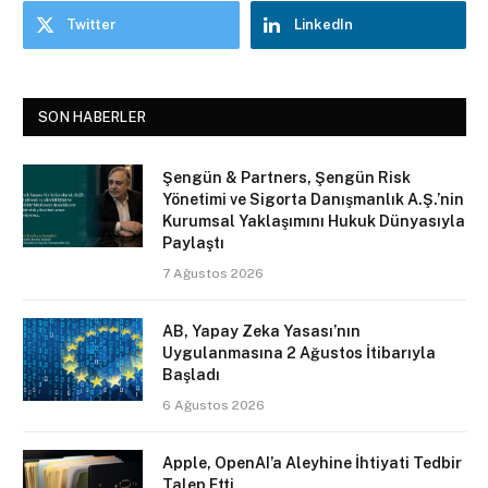
Twitter
LinkedIn
SON HABERLER
Şengün & Partners, Şengün Risk
Yönetimi ve Sigorta Danışmanlık A.Ş.’nin
Kurumsal Yaklaşımını Hukuk Dünyasıyla
Paylaştı
7 Ağustos 2026
AB, Yapay Zeka Yasası’nın
Uygulanmasına 2 Ağustos İtibarıyla
Başladı
6 Ağustos 2026
Apple, OpenAI’a Aleyhine İhtiyati Tedbir
Talep Etti