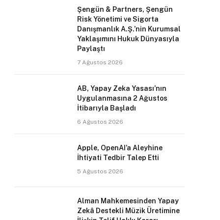
Şengün & Partners, Şengün
Risk Yönetimi ve Sigorta
Danışmanlık A.Ş.’nin Kurumsal
Yaklaşımını Hukuk Dünyasıyla
Paylaştı
7 Ağustos 2026
AB, Yapay Zeka Yasası’nın
Uygulanmasına 2 Ağustos
İtibarıyla Başladı
6 Ağustos 2026
Apple, OpenAI’a Aleyhine
İhtiyati Tedbir Talep Etti
5 Ağustos 2026
Alman Mahkemesinden Yapay
Zekâ Destekli Müzik Üretimine