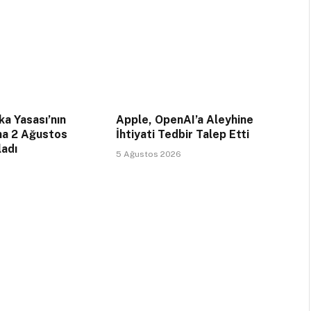
a Yasası’nın
Apple, OpenAI’a Aleyhine
na 2 Ağustos
İhtiyati Tedbir Talep Etti
ladı
5 Ağustos 2026