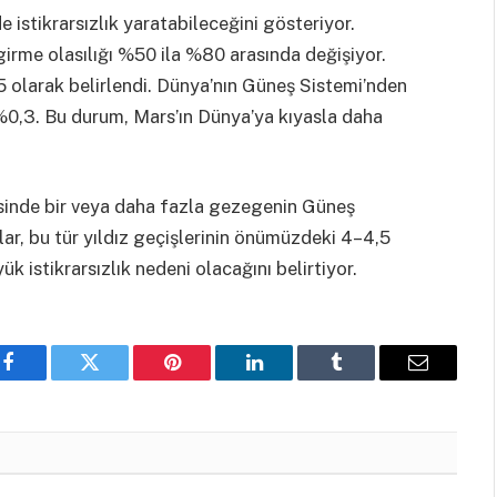
 istikrarsızlık yaratabileceğini gösteriyor.
irme olasılığı %50 ila %80 arasında değişiyor.
 olarak belirlendi. Dünya’nın Güneş Sistemi’nden
 %0,3. Bu durum, Mars’ın Dünya’ya kıyasla daha
2’sinde bir veya daha fazla gezegenin Güneş
ılar, bu tür yıldız geçişlerinin önümüzdeki 4–4,5
 istikrarsızlık nedeni olacağını belirtiyor.
Facebook
Twitter
Pinterest
LinkedIn
Tumblr
Email