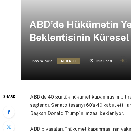
ABD’de Hükümetin Ye
Beklentisinin Küresel
11 Kasım 2025
1 Min Read
HABERLER
ABD’de 40 günlük hükümet kapanmasını bitirec
SHARE
sağlandı. Senato tasarıyı 60’a 40 kabul etti; a
Başkan Donald Trump’ın imzası bekleniyor.
ABD piyasaları, “hükümet kapanması”nın yakınd