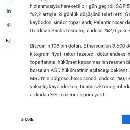
hızlanmasıyla hareketli bir gün geçirdi. S&P 5
%2,2 artışla iki günlük düşüşünü telafi etti. 
kaybeden isimler toparlandı; Palantir Nisan’da
Goldman Sachs teknoloji endeksi %2,6 yüksel
Bitcoin’in 106 bin doları, Ethereum’un 3.500 do
kilogram fiyatı rekor tazeledi, dolar endeksi 
toparlanma, hükümet kapanmasının resmen bit
borsaları ABD hükümetinin açılacağı beklentiler
MSCI’nin bölgesel hisse senedi endeksi %0,1 a
yükseliş kaydederken, finans sektörü geriled
ardından %5’in üzerinde prim yaptı.
SHARE.