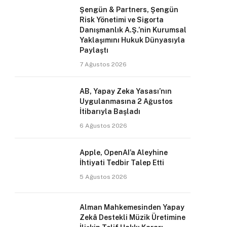
Şengün & Partners, Şengün
Risk Yönetimi ve Sigorta
Danışmanlık A.Ş.’nin Kurumsal
Yaklaşımını Hukuk Dünyasıyla
Paylaştı
7 Ağustos 2026
AB, Yapay Zeka Yasası’nın
Uygulanmasına 2 Ağustos
İtibarıyla Başladı
6 Ağustos 2026
Apple, OpenAI’a Aleyhine
İhtiyati Tedbir Talep Etti
5 Ağustos 2026
Alman Mahkemesinden Yapay
Zekâ Destekli Müzik Üretimine