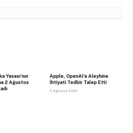
a Yasası’nın
Apple, OpenAI’a Aleyhine
na 2 Ağustos
İhtiyati Tedbir Talep Etti
ladı
5 Ağustos 2026