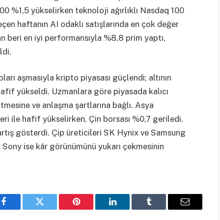
00 %1,5 yükselirken teknoloji ağırlıklı Nasdaq 100
Geçen haftanın AI odaklı satışlarında en çok değer
n beri en iyi performansıyla %8,8 prim yaptı,
di.
ları aşmasıyla kripto piyasası güçlendi; altının
hafif yükseldi. Uzmanlara göre piyasada kalıcı
mesine ve anlaşma şartlarına bağlı. Asya
i ile hafif yükselirken, Çin borsası %0,7 geriledi.
rtış gösterdi. Çip üreticileri SK Hynix ve Samsung
i. Sony ise kâr görünümünü yukarı çekmesinin
Facebook
Twitter
Pinterest
LinkedIn
Tumblr
Email