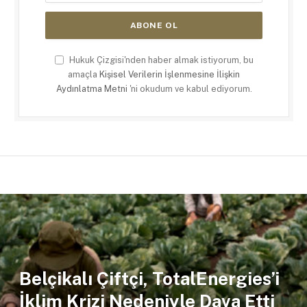
Hukuk Çizgisi'nden haber almak istiyorum, bu
amaçla
Kişisel Verilerin İşlenmesine İlişkin
Aydınlatma Metni
'ni okudum ve kabul ediyorum.
Belçikalı Çiftçi, TotalEnergies’i
İklim Krizi Nedeniyle Dava Etti