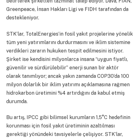
belirterek şirketten tazminat talep ediyor. Dava, FIAN,
Greenpeace, İnsan Hakları Ligi ve FIDH tarafından da
destekleniyor.
STK’lar, TotalEnergies’in fosil yakıt projelerine yönelik
tüm yeni yatırımlarını durdurmasını ve iklim sistemine
verdikleri zararın hukuken tespit edilmesini istiyor.
Şirket ise kendisini milyonlarca insana “uygun fiyatlı,
güvenilir ve sürdürülebilir” enerji sunan bir aktör
olarak tanımlıyor; ancak yakın zamanda COP30’da 100
milyon dolarlık bir iklim yatırımı açıklamasına rağmen
hidrokarbon üretimini %4 artırdığını da kabul etmiş
durumda.
Bu artış, IPCC gibi bilimsel kurumların 1,5°C hedefinin
korunması için fosil yakıt üretiminin azaltılması
gerektiği yönündeki tavsiyelerle çelişiyor. STK’lar,