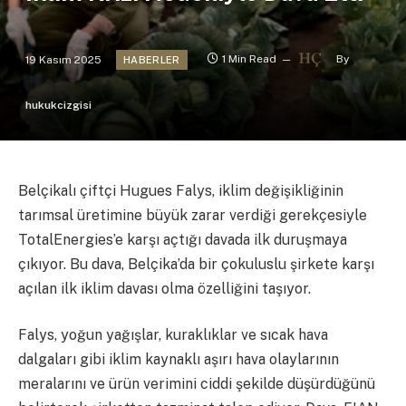
19 Kasım 2025
1 Min Read
By
HABERLER
hukukcizgisi
Belçikalı çiftçi Hugues Falys, iklim değişikliğinin
tarımsal üretimine büyük zarar verdiği gerekçesiyle
TotalEnergies’e karşı açtığı davada ilk duruşmaya
çıkıyor. Bu dava, Belçika’da bir çokuluslu şirkete karşı
açılan ilk iklim davası olma özelliğini taşıyor.
Falys, yoğun yağışlar, kuraklıklar ve sıcak hava
dalgaları gibi iklim kaynaklı aşırı hava olaylarının
meralarını ve ürün verimini ciddi şekilde düşürdüğünü