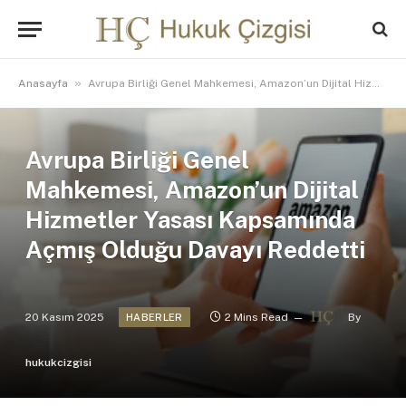
»
Anasayfa
Avrupa Birliği Genel Mahkemesi, Amazon’un Dijital Hizmetler Yasası Kapsamında Açmış Olduğu Davayı Reddetti
Avrupa Birliği Genel
Mahkemesi, Amazon’un Dijital
Hizmetler Yasası Kapsamında
Açmış Olduğu Davayı Reddetti
20 Kasım 2025
2 Mins Read
By
HABERLER
hukukcizgisi