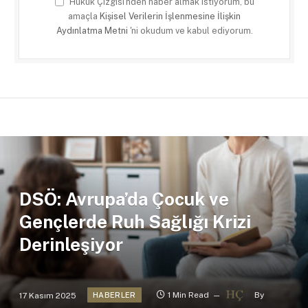
Hukuk Çizgisi'nden haber almak istiyorum, bu
amaçla
Kişisel Verilerin İşlenmesine İlişkin
Aydınlatma Metni
'ni okudum ve kabul ediyorum.
DSÖ: Avrupa’da Çocuk ve
Gençlerde Ruh Sağlığı Krizi
Derinleşiyor
17 Kasım 2025
1 Min Read
By
HABERLER