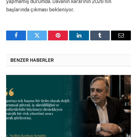
yapmamış durumda. Davanın kararının 2026’nın
başlarında çıkması bekleniyor.
Facebook
Twitter
Pinterest
LinkedIn
Tumblr
Email
BENZER HABERLER