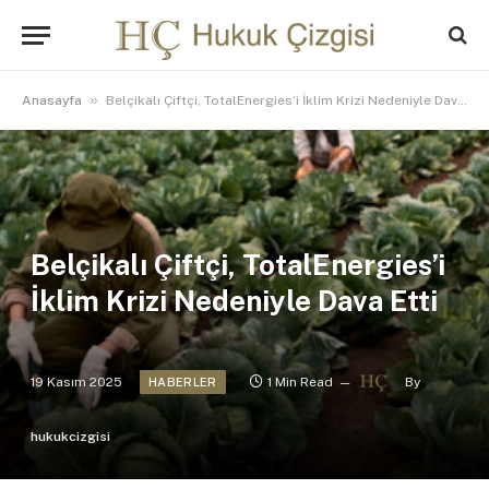
»
Anasayfa
Belçikalı Çiftçi, TotalEnergies’i İklim Krizi Nedeniyle Dava Etti
Belçikalı Çiftçi, TotalEnergies’i
İklim Krizi Nedeniyle Dava Etti
19 Kasım 2025
1 Min Read
By
HABERLER
hukukcizgisi