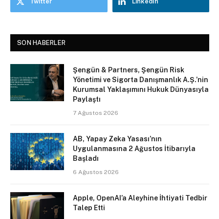
Twitter
LinkedIn
SON HABERLER
Şengün & Partners, Şengün Risk
Yönetimi ve Sigorta Danışmanlık A.Ş.’nin
Kurumsal Yaklaşımını Hukuk Dünyasıyla
Paylaştı
7 Ağustos 2026
AB, Yapay Zeka Yasası’nın
Uygulanmasına 2 Ağustos İtibarıyla
Başladı
6 Ağustos 2026
Apple, OpenAI’a Aleyhine İhtiyati Tedbir
Talep Etti