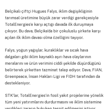
Belçikalı çiftçi Hugues Falys, iklim değişikliğinin
tarımsal üretimine büyük zarar verdiği gerekçesiyle
TotalEnergies’e karşı açtığı davada ilk duruşmaya
çıkıyor. Bu dava, Belçika’da bir çokuluslu şirkete karşı
açılan ilk iklim davası olma özelliğini taşıyor.
Falys, yoğun yağışlar, kuraklıklar ve sıcak hava
dalgaları gibi iklim kaynaklı aşırı hava olaylarının
meralarını ve ürün verimini ciddi şekilde düşürdüğünü
belirterek şirketten tazminat talep ediyor. Dava, FIAN,
Greenpeace, İnsan Hakları Ligi ve FIDH tarafından da
destekleniyor.
STK’lar, TotalEnergies’in fosil yakıt projelerine yönelik
tüm yeni yatırımlarını durdurmasını ve iklim sistemine
verdikleri zararın hukuken tespit edilmesini istiyor.