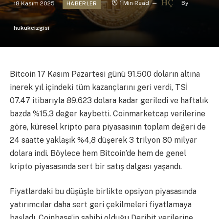
18 Kasım 2025
1 Min Read
By
HABERLER
hukukcizgisi
Bitcoin 17 Kasım Pazartesi günü 91.500 doların altına
inerek yıl içindeki tüm kazançlarını geri verdi, TSİ
07.47 itibarıyla 89.623 dolara kadar geriledi ve haftalık
bazda %15,3 değer kaybetti. Coinmarketcap verilerine
göre, küresel kripto para piyasasının toplam değeri de
24 saatte yaklaşık %4,8 düşerek 3 trilyon 80 milyar
dolara indi. Böylece hem Bitcoin’de hem de genel
kripto piyasasında sert bir satış dalgası yaşandı.
Fiyatlardaki bu düşüşle birlikte opsiyon piyasasında
yatırımcılar daha sert geri çekilmeleri fiyatlamaya
başladı. Coinbase’in sahibi olduğu Deribit verilerine