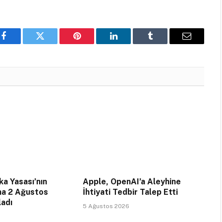
Facebook
Twitter
Pinterest
LinkedIn
Tumblr
Email
a Yasası’nın
Apple, OpenAI’a Aleyhine
na 2 Ağustos
İhtiyati Tedbir Talep Etti
ladı
5 Ağustos 2026