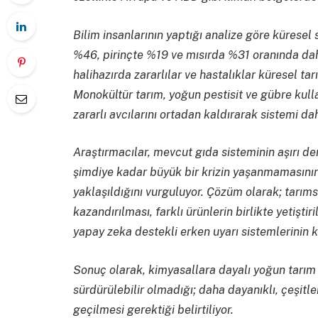
Bilim insanlarının yaptığı analize göre küresel
%46, pirinçte %19 ve mısırda %31 oranında dah
halihazırda zararlılar ve hastalıklar küresel ta
Monokültür tarım, yoğun pestisit ve gübre kulla
zararlı avcılarını ortadan kaldırarak sistemi dah
Araştırmacılar, mevcut gıda sisteminin aşırı d
şimdiye kadar büyük bir krizin yaşanmamasının 
yaklaşıldığını vurguluyor. Çözüm olarak; tarımsal
kazandırılması, farklı ürünlerin birlikte yetişti
yapay zeka destekli erken uyarı sistemlerinin ku
Sonuç olarak, kimyasallara dayalı yoğun tarım 
sürdürülebilir olmadığı; daha dayanıklı, çeşitl
geçilmesi gerektiği belirtiliyor.