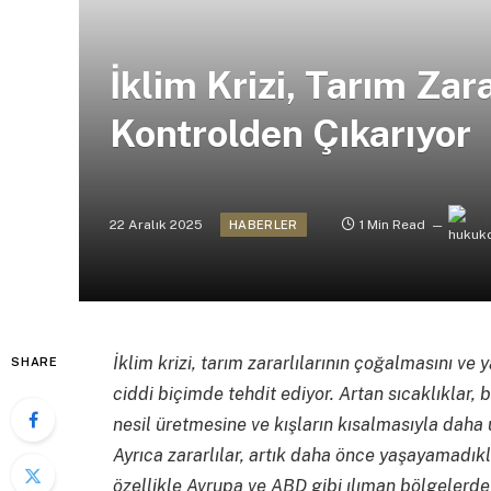
İklim Krizi, Tarım Zara
Kontrolden Çıkarıyor
22 Aralık 2025
1 Min Read
HABERLER
İklim krizi, tarım zararlılarının çoğalmasını ve
SHARE
ciddi biçimde tehdit ediyor. Artan sıcaklıklar, 
nesil üretmesine ve kışların kısalmasıyla daha 
Ayrıca zararlılar, artık daha önce yaşayamadıkl
özellikle Avrupa ve ABD gibi ılıman bölgelerde