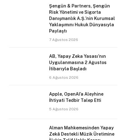
Şengün & Partners, Şengün
Risk Yönetimi ve Sigorta
Danışmanlık A.Ş.’nin Kurumsal
Yaklaşımını Hukuk Dünyasıyla
Paylaştı
7 Ağustos 2026
AB, Yapay Zeka Yasası’nın
Uygulanmasına 2 Ağustos
İtibarıyla Başladı
6 Ağustos 2026
Apple, OpenAI’a Aleyhine
İhtiyati Tedbir Talep Etti
5 Ağustos 2026
Alman Mahkemesinden Yapay
Zekâ Destekli Müzik Üretimine