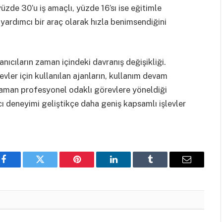
 yüzde 30’u iş amaçlı, yüzde 16’sı ise eğitimle
 yardımcı bir araç olarak hızla benimsendiğini
nıcıların zaman içindeki davranış değişikliği.
evler için kullanılan ajanların, kullanım devam
aman profesyonel odaklı görevlere yöneldiği
ı deneyimi geliştikçe daha geniş kapsamlı işlevler
Facebook
Twitter
Pinterest
LinkedIn
Tumblr
Email