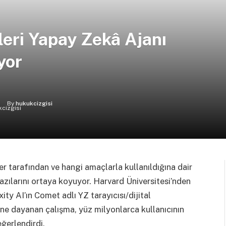
leri Yapay Zekâ Ajanı
yor
By
hukukcizgisi
er tarafından ve hangi amaçlarla kullanıldığına dair
azılarını ortaya koyuyor. Harvard Üniversitesi’nden
ity AI’ın Comet adlı YZ tarayıcısı/dijital
tine dayanan çalışma, yüz milyonlarca kullanıcının
ğerlendirdi.