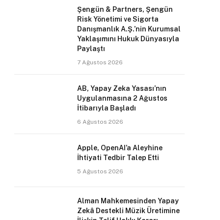
Şengün & Partners, Şengün
Risk Yönetimi ve Sigorta
Danışmanlık A.Ş.’nin Kurumsal
Yaklaşımını Hukuk Dünyasıyla
Paylaştı
7 Ağustos 2026
AB, Yapay Zeka Yasası’nın
Uygulanmasına 2 Ağustos
İtibarıyla Başladı
6 Ağustos 2026
Apple, OpenAI’a Aleyhine
İhtiyati Tedbir Talep Etti
5 Ağustos 2026
Alman Mahkemesinden Yapay
Zekâ Destekli Müzik Üretimine