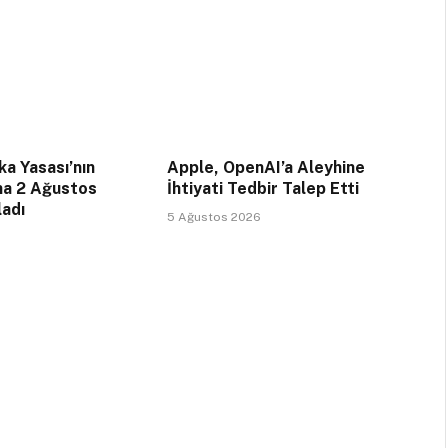
a Yasası’nın
Apple, OpenAI’a Aleyhine
na 2 Ağustos
İhtiyati Tedbir Talep Etti
ladı
5 Ağustos 2026