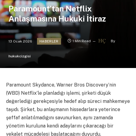
Paramount’tan Netflix
Anlaşmasına Hukuki İtiraz
13 Ocak 2026
1 Min Read
By
HABERLER
hukukcizgisi
Paramount Skydance, Warner Bros Discovery’nin
(WBD) Netflix’le planladığı işlemi, şirketi düşük
değerlediği gerekçesiyle hedef alıp süreci mahkemeye
taşıdı. Şirket, bu anlaşmanın hissedarlara yeterince
şeffaf anlatılmadığını savunurken, aynı zamanda
yönetim kuruluna kendi adaylarını çıkaracağı bir
vekalet mücadelesi başlatacağını duyurdu.