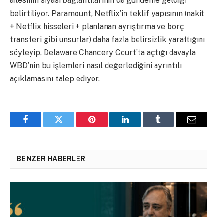
ailesinin siyasi bağlantılarının da gündeme geldiği
belirtiliyor. Paramount, Netflix’in teklif yapısının (nakit
+ Netflix hisseleri + planlanan ayrıştırma ve borç
transferi gibi unsurlar) daha fazla belirsizlik yarattığını
söyleyip, Delaware Chancery Court’ta açtığı davayla
WBD’nin bu işlemleri nasıl değerlediğini ayrıntılı
açıklamasını talep ediyor.
Facebook
Twitter
Pinterest
LinkedIn
Tumblr
Email
BENZER HABERLER