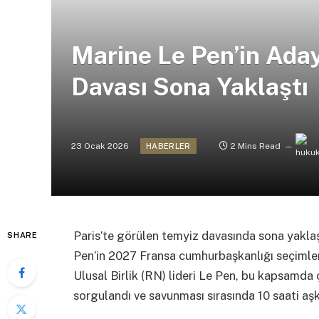
Marine Le Pen’in Aday
Davası Sona Yaklaştı
23 Ocak 2026
2 Mins Read
HABERLER
Paris’te görülen temyiz davasında sona yakla
SHARE
Pen’in 2027 Fransa cumhurbaşkanlığı seçimle
Ulusal Birlik (RN) lideri Le Pen, bu kapsamd
sorgulandı ve savunması sırasında 10 saati aşk