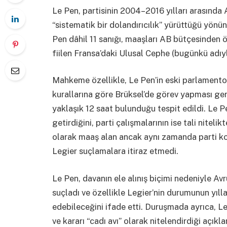
Le Pen, partisinin 2004–2016 yılları arasında A
“sistematik bir dolandırıcılık” yürüttüğü yönün
Pen dâhil 11 sanığı, maaşları AB bütçesinden
fiilen Fransa’daki Ulusal Cephe (bugünkü adıyla 
Mahkeme özellikle, Le Pen’in eski parlamento
kurallarına göre Brüksel’de görev yapması gere
yaklaşık 12 saat bulunduğu tespit edildi. Le P
getirdiğini, parti çalışmalarının ise tali nitel
olarak maaş alan ancak aynı zamanda parti kor
Legier suçlamalara itiraz etmedi.
Le Pen, davanın ele alınış biçimi nedeniyle A
suçladı ve özellikle Legier’nin durumunun yıll
edebileceğini ifade etti. Duruşmada ayrıca, L
ve kararı “cadı avı” olarak nitelendirdiği açı