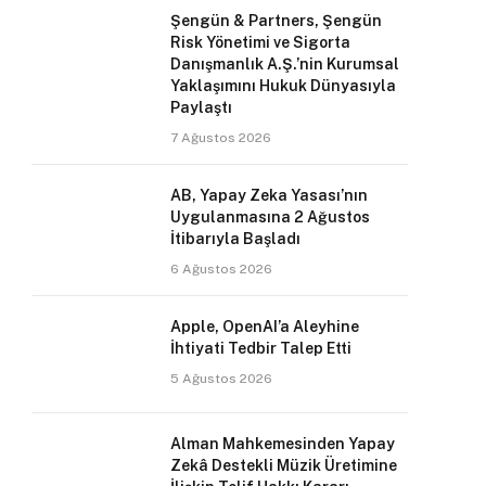
Şengün & Partners, Şengün
Risk Yönetimi ve Sigorta
Danışmanlık A.Ş.’nin Kurumsal
Yaklaşımını Hukuk Dünyasıyla
Paylaştı
7 Ağustos 2026
AB, Yapay Zeka Yasası’nın
Uygulanmasına 2 Ağustos
İtibarıyla Başladı
6 Ağustos 2026
Apple, OpenAI’a Aleyhine
İhtiyati Tedbir Talep Etti
5 Ağustos 2026
Alman Mahkemesinden Yapay
Zekâ Destekli Müzik Üretimine