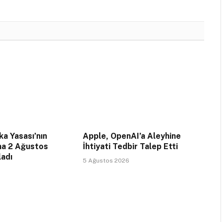
a Yasası’nın
Apple, OpenAI’a Aleyhine
na 2 Ağustos
İhtiyati Tedbir Talep Etti
ladı
5 Ağustos 2026