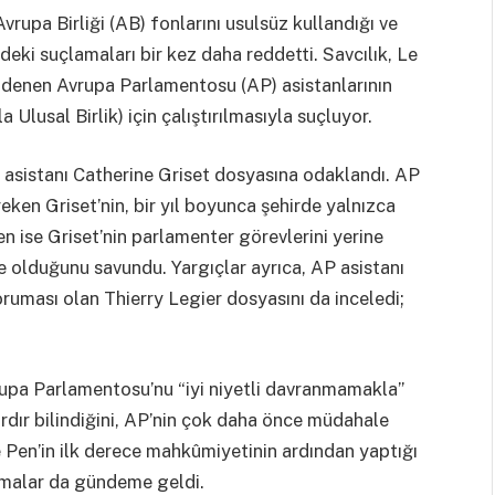
vrupa Birliği (AB) fonlarını usulsüz kullandığı ve
deki suçlamaları bir kez daha reddetti. Savcılık, Le
 ödenen Avrupa Parlamentosu (AP) asistanlarının
Ulusal Birlik) için çalıştırılmasıyla suçluyor.
 asistanı Catherine Griset dosyasına odaklandı. AP
ken Griset’nin, bir yıl boyunca şehirde yalnızca
en ise Griset’nin parlamenter görevlerini yerine
ikte olduğunu savundu. Yargıçlar ayrıca, AP asistanı
uması olan Thierry Legier dosyasını da inceledi;
vrupa Parlamentosu’nu “iyi niyetli davranmamakla”
ardır bilindiğini, AP’nin çok daha önce müdahale
e Pen’in ilk derece mahkûmiyetinin ardından yaptığı
klamalar da gündeme geldi.