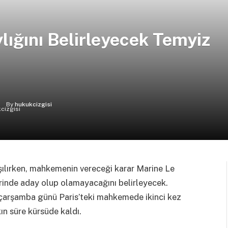
lığını Belirleyecek Temyiz
By
hukukcizgisi
şılırken, mahkemenin vereceği karar Marine Le
rinde aday olup olamayacağını belirleyecek.
a çarşamba günü Paris’teki mahkemede ikinci kez
ın süre kürsüde kaldı.