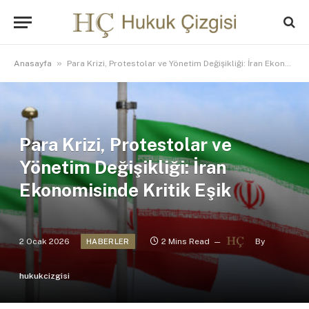
»
Anasayfa
Para Krizi, Protestolar ve Yönetim Değişikliği: İran Ekonomisinde Kritik Eşik
Para Krizi, Protestolar ve
Yönetim Değişikliği: İran
Ekonomisinde Kritik Eşik
2 Ocak 2026
2 Mins Read
By
HABERLER
hukukcizgisi