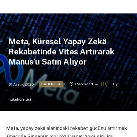
Meta, Küresel Yapay Zekâ
Rekabetinde Vites Artırarak
Manus’u Satın Alıyor
31 Aralık 2025
1 Min Read
By
HABERLER
hukukcizgisi
Meta, yapay zekâ alanındaki rekabet gücünü artırmak
amacıyla Singapur merkezli yapay zekâ girişimi