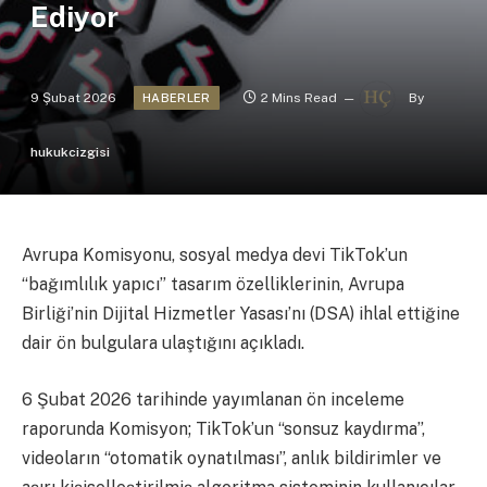
Ediyor
9 Şubat 2026
2 Mins Read
By
HABERLER
hukukcizgisi
Avrupa Komisyonu, sosyal medya devi TikTok’un
“bağımlılık yapıcı” tasarım özelliklerinin, Avrupa
Birliği’nin Dijital Hizmetler Yasası’nı (DSA) ihlal ettiğine
dair ön bulgulara ulaştığını açıkladı.
6 Şubat 2026 tarihinde yayımlanan ön inceleme
raporunda Komisyon; TikTok’un “sonsuz kaydırma”,
videoların “otomatik oynatılması”, anlık bildirimler ve