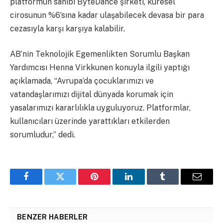
platformun sahibi ByteDance şirketi, küresel
cirosunun %6’sına kadar ulaşabilecek devasa bir para
cezasıyla karşı karşıya kalabilir.
AB’nin Teknolojik Egemenlikten Sorumlu Başkan
Yardımcısı Henna Virkkunen konuyla ilgili yaptığı
açıklamada, “Avrupa’da çocuklarımızı ve
vatandaşlarımızı dijital dünyada korumak için
yasalarımızı kararlılıkla uyguluyoruz. Platformlar,
kullanıcıları üzerinde yarattıkları etkilerden
sorumludur,” dedi.
Facebook
Twitter
Pinterest
LinkedIn
Tumblr
Email
BENZER HABERLER