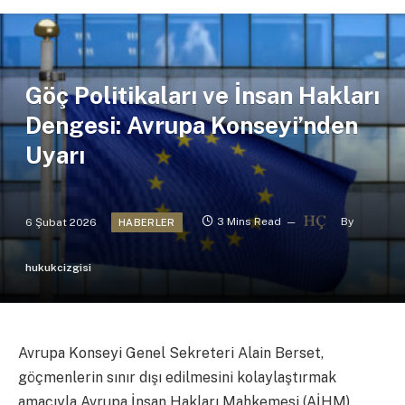
Göç Politikaları ve İnsan Hakları
Dengesi: Avrupa Konseyi’nden
Uyarı
6 Şubat 2026
3 Mins Read
By
HABERLER
hukukcizgisi
Avrupa Konseyi Genel Sekreteri Alain Berset,
göçmenlerin sınır dışı edilmesini kolaylaştırmak
amacıyla Avrupa İnsan Hakları Mahkemesi (AİHM)