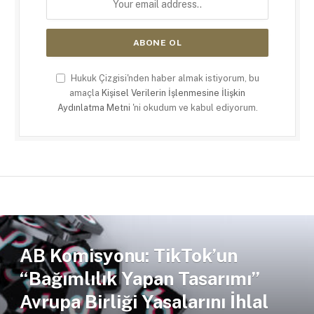
Hukuk Çizgisi'nden haber almak istiyorum, bu
amaçla
Kişisel Verilerin İşlenmesine İlişkin
Aydınlatma Metni
'ni okudum ve kabul ediyorum.
AB Komisyonu: TikTok’un
“Bağımlılık Yapan Tasarımı”
Avrupa Birliği Yasalarını İhlal