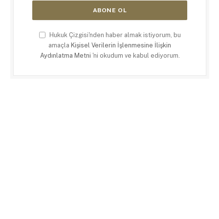
Hukuk Çizgisi'nden haber almak istiyorum, bu
amaçla
Kişisel Verilerin İşlenmesine İlişkin
Aydınlatma Metni
'ni okudum ve kabul ediyorum.
X
LinkedIn
RSS
(Twitter)
ANASAYFA
KÜNYE
KULLANIM KOŞULLARI
GIZLILIK POLITIKASI
ÇEREZ POLITIKASI
İLETIŞIM
© 2026
Hukuk Çizgisi
. |
Web Tasarım
:
Paragon Tasarım