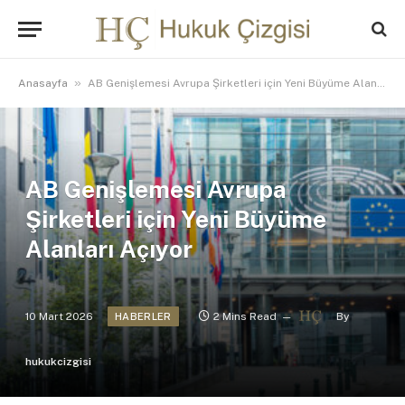
»
Anasayfa
AB Genişlemesi Avrupa Şirketleri için Yeni Büyüme Alanları Açıyor
AB Genişlemesi Avrupa
Şirketleri için Yeni Büyüme
Alanları Açıyor
10 Mart 2026
2 Mins Read
By
HABERLER
hukukcizgisi