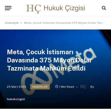
»
Anasayfa
Meta, Çocuk İstismarı Davasında 375 Milyon Dolar Tazminata Mahkûm Edildi
Meta, Çocuk İstismarı
Davasında 375 Milyon Dolar
Tazminata Mahkûm Edildi
25 Mart 2026
1 Min Read
By
HABERLER
hukukcizgisi