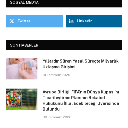
SOSYAL MEDYA
Twitter
LinkedIn
SON HABERLER
Yıllardır Süren Yasal Süreçte Milyarlık
Uzlaşma Girişimi
31 Temmuz 2026
Avrupa Birliği, FIFA’nın Dünya Kupası’nı
Ticarileştirme Planının Rekabet
Hukukunu İhlal Edebileceği Uyarısında
Bulundu
30 Temmuz 2026