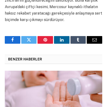
zincirlerini güçlendireceğini savunuyor. Buna karşılık
Avrupa’daki çiftçi kesimi, Mercosur kaynaklı ithalatın
haksız rekabet yaratacağı gerekçesiyle anlaşmaya sert
biçimde karşı çıkmayı sürdürüyor.
Facebook
Twitter
Pinterest
LinkedIn
Tumblr
Email
BENZER HABERLER