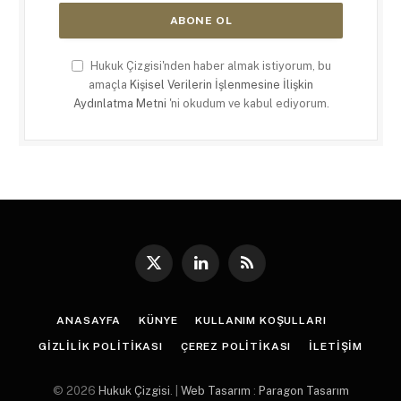
Hukuk Çizgisi'nden haber almak istiyorum, bu
amaçla
Kişisel Verilerin İşlenmesine İlişkin
Aydınlatma Metni
'ni okudum ve kabul ediyorum.
X
LinkedIn
RSS
(Twitter)
ANASAYFA
KÜNYE
KULLANIM KOŞULLARI
GIZLILIK POLITIKASI
ÇEREZ POLITIKASI
İLETIŞIM
© 2026
Hukuk Çizgisi
. |
Web Tasarım
:
Paragon Tasarım