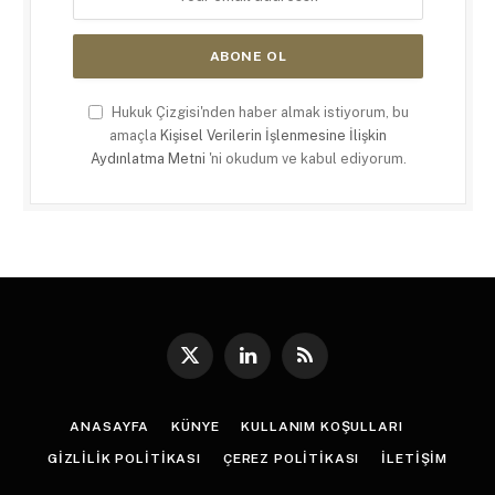
Hukuk Çizgisi'nden haber almak istiyorum, bu
amaçla
Kişisel Verilerin İşlenmesine İlişkin
Aydınlatma Metni
'ni okudum ve kabul ediyorum.
X
LinkedIn
RSS
(Twitter)
ANASAYFA
KÜNYE
KULLANIM KOŞULLARI
GIZLILIK POLITIKASI
ÇEREZ POLITIKASI
İLETIŞIM