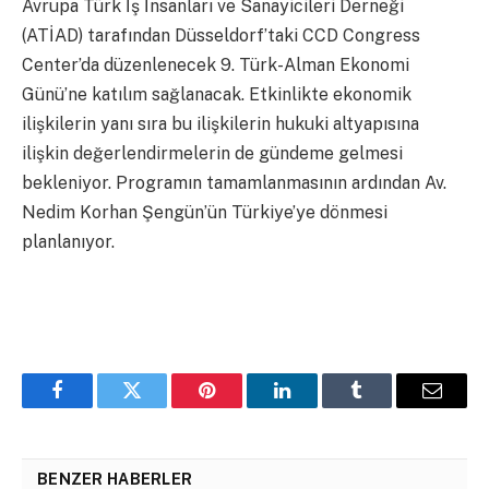
Avrupa Türk İş İnsanları ve Sanayicileri Derneği
(ATİAD) tarafından Düsseldorf’taki CCD Congress
Center’da düzenlenecek 9. Türk-Alman Ekonomi
Günü’ne katılım sağlanacak. Etkinlikte ekonomik
ilişkilerin yanı sıra bu ilişkilerin hukuki altyapısına
ilişkin değerlendirmelerin de gündeme gelmesi
bekleniyor. Programın tamamlanmasının ardından Av.
Nedim Korhan Şengün’ün Türkiye’ye dönmesi
planlanıyor.
Facebook
Twitter
Pinterest
LinkedIn
Tumblr
Email
BENZER HABERLER