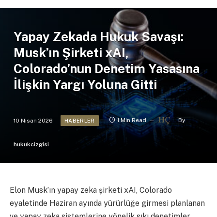
Yapay Zekada Hukuk Savaşı:
Musk’ın Şirketi xAI,
Colorado’nun Denetim Yasasına
İlişkin Yargı Yoluna Gitti
10 Nisan 2026
1 Min Read
By
HABERLER
hukukcizgisi
Elon Musk’ın yapay zeka şirketi xAI, Colorado
eyaletinde Haziran ayında yürürlüğe girmesi planlanan
ve yapay zeka sistemlerine yönelik sıkı denetimler