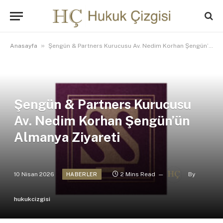
»
Anasayfa
Şengün & Partners Kurucusu Av. Nedim Korhan Şengün’ün Almanya Ziyareti
Şengün & Partners Kurucusu
Av. Nedim Korhan Şengün’ün
Almanya Ziyareti
10 Nisan 2026
2 Mins Read
By
HABERLER
hukukcizgisi