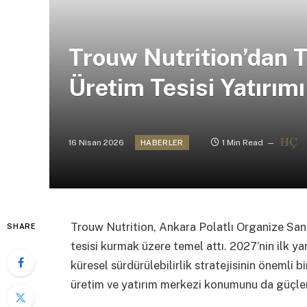
Trouw Nutrition’dan T
Üretim Tesisi Yatırımı
16 Nisan 2026
1 Min Read
HABERLER
Trouw Nutrition, Ankara Polatlı Organize Sanay
SHARE
tesisi kurmak üzere temel attı. 2027’nin ilk ya
küresel sürdürülebilirlik stratejisinin önemli bi
üretim ve yatırım merkezi konumunu da güçlen