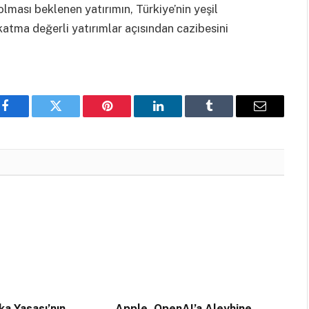
olması beklenen yatırımın, Türkiye’nin yeşil
atma değerli yatırımlar açısından cazibesini
Facebook
Twitter
Pinterest
LinkedIn
Tumblr
Email
a Yasası’nın
Apple, OpenAI’a Aleyhine