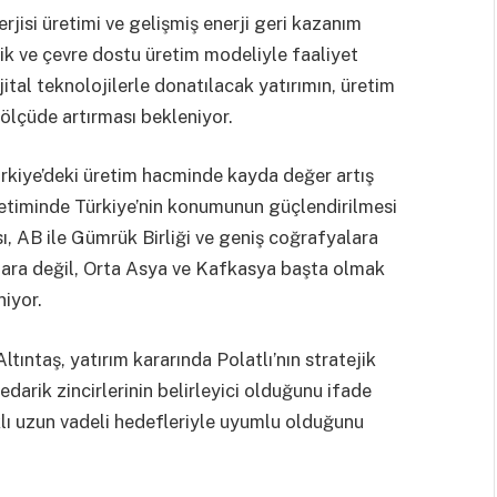
erjisi üretimi ve gelişmiş enerji geri kazanım
ilik ve çevre dostu üretim modeliyle faaliyet
tal teknolojilerle donatılacak yatırımın, üretim
 ölçüde artırması bekleniyor.
Türkiye’deki üretim hacminde kayda değer artış
etiminde Türkiye’nin konumunun güçlendirilmesi
sı, AB ile Gümrük Birliği ve geniş coğrafyalara
azara değil, Orta Asya ve Kafkasya başta olmak
iyor.
ıntaş, yatırım kararında Polatlı’nın stratejik
edarik zincirlerinin belirleyici olduğunu ifade
aklı uzun vadeli hedefleriyle uyumlu olduğunu