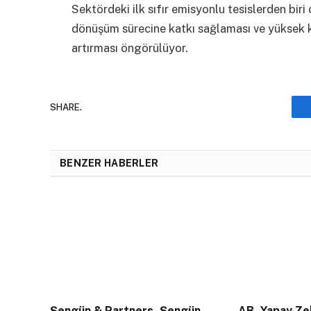
Sektördeki ilk sıfır emisyonlu tesislerden biri 
dönüşüm sürecine katkı sağlaması ve yüksek k
artırması öngörülüyor.
SHARE.
BENZER HABERLER
Şengün & Partners, Şengün
AB, Yapay Zek