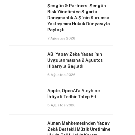
Şengün & Partners, Şengün
Risk Yönetimi ve Sigorta
Danışmanlık A.Ş.’nin Kurumsal
Yaklaşımını Hukuk Dünyasıyla
Paylaştı
7 Ağustos 2026
AB, Yapay Zeka Yasası’nın
Uygulanmasına 2 Ağustos
İtibarıyla Başladı
6 Ağustos 2026
Apple, OpenAI’a Aleyhine
İhtiyati Tedbir Talep Etti
5 Ağustos 2026
Alman Mahkemesinden Yapay
Zekâ Destekli Müzik Üretimine