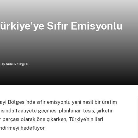
ürkiye’ye Sıfır Emisyonlu
By
hukukcizgisi
i Bölgesi’nde sıfır emisyonlu yeni nesil bir üretim
rısında faaliyete geçmesi planlanan tesis, şirketin
r parçası olarak öne çıkarken, Türkiye’nin ileri
dirmeyi hedefliyor.