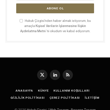
Hukuk Çizgisi'nden haber almak istiyorum, bu
amaçla
Kişisel Verilerin İşlenmesine İlişkin
Aydınlatma Metni
'ni okudum ve kabul ediyorum.
X
LinkedIn
RSS
(Twitter)
ANASAYFA
KÜNYE
KULLANIM KOŞULLARI
GIZLILIK POLITIKASI
ÇEREZ POLITIKASI
İLETIŞIM
© 2026
Hukuk Çizgisi
. |
Web Tasarım
:
Paragon Tasarım