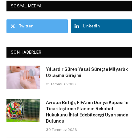
SOSYAL MEDYA
Twitter
LinkedIn
SON HABERLER
Yıllardır Süren Yasal Süreçte Milyarlık
Uzlaşma Girişimi
31 Temmuz 2026
Avrupa Birliği, FIFA’nın Dünya Kupası’nı
Ticarileştirme Planının Rekabet
Hukukunu İhlal Edebileceği Uyarısında
Bulundu
30 Temmuz 2026