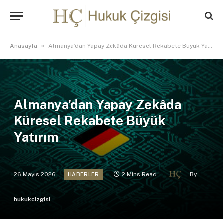
»
Anasayfa
Almanya’dan Yapay Zekâda Küresel Rekabete Büyük Yatırım
Almanya’dan Yapay Zekâda
Küresel Rekabete Büyük
Yatırım
26 Mayıs 2026
2 Mins Read
By
HABERLER
hukukcizgisi