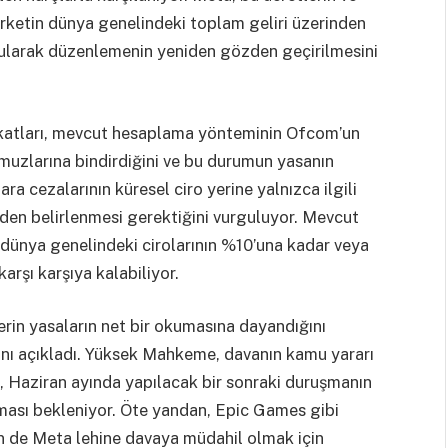
irketin dünya genelindeki toplam geliri üzerinden
bularak düzenlemenin yeniden gözden geçirilmesini
atları, mevcut hesaplama yönteminin Ofcom’un
muzlarına bindirdiğini ve bu durumun yasanın
ara cezalarının küresel ciro yerine yalnızca ilgili
nden belirlenmesi gerektiğini vurguluyor. Mevcut
, dünya genelindeki cirolarının %10’una kadar veya
arşı karşıya kalabiliyor.
in yasaların net bir okumasına dayandığını
ını açıkladı. Yüksek Mahkeme, davanın kamu yararı
, Haziran ayında yapılacak bir sonraki duruşmanın
ması bekleniyor. Öte yandan, Epic Games gibi
inin de Meta lehine davaya müdahil olmak için