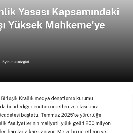
nlik Yasası Kapsamındaki
rşı Yüksek Mahkeme’ye
By
hukukcizgisi
 Birleşik Krallık medya denetleme kurumu
 belirlediği denetim ücretleri ve olası para
cadelesi başlattı. Temmuz 2025’te yürürlüğe
k faaliyetlerinin maliyeti, yıllık geliri 250 milyon
ilen harçlarla karşılanıyor. Meta, bu ücretlerin ve