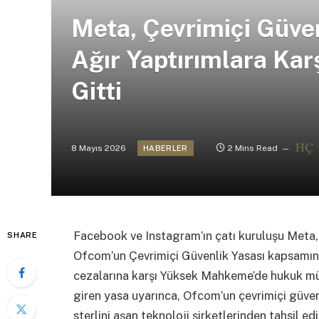
Meta, Çevrimiçi Güve
Ağır Yaptırımlara Ka
Gitti
8 Mayıs 2026
2 Mins Read
HABERLER
Facebook ve Instagram’ın çatı kuruluşu Meta,
SHARE
Ofcom’un Çevrimiçi Güvenlik Yasası kapsamında
cezalarına karşı Yüksek Mahkeme’de hukuk mü
giren yasa uyarınca, Ofcom’un çevrimiçi güvenli
sterlini aşan teknoloji şirketlerinden tahsil ed