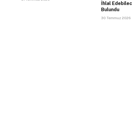
İhlal Edebile
Bulundu
30 Temmuz 2026