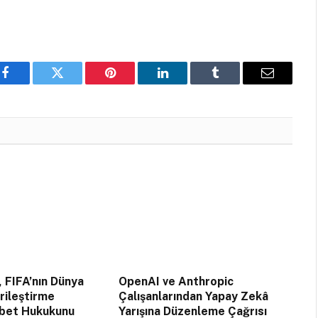
Facebook
Twitter
Pinterest
LinkedIn
Tumblr
Email
, FIFA’nın Dünya
OpenAI ve Anthropic
arileştirme
Çalışanlarından Yapay Zekâ
abet Hukukunu
Yarışına Düzenleme Çağrısı