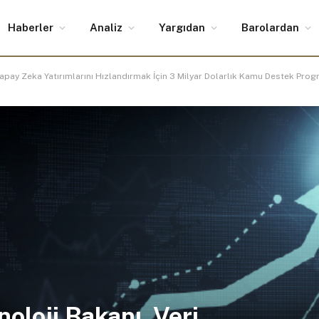
Haberler
Analiz
Yargıdan
Barolardan
 Yapay Zeka Yatırımlarını Hızlandırmak İçin 3 Milyar Dolarlık Kamu Destek Prog
oloji Bakanı, Veri