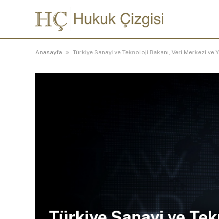
»
Anasayfa
Türkiye Sanayi ve Teknoloji Bakanı, Veri Merkezi ve
Türkiye Sanayi ve Tekn