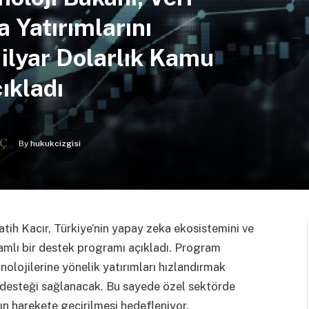
 Yatırımlarını
ilyar Dolarlık Kamu
ıkladı
By
hukukcizgisi
ih Kacır, Türkiye’nin yapay zeka ekosistemini ve
samlı bir destek programı açıkladı. Program
olojilerine yönelik yatırımları hızlandırmak
 desteği sağlanacak. Bu sayede özel sektörde
ın harekete geçirilmesi hedefleniyor.