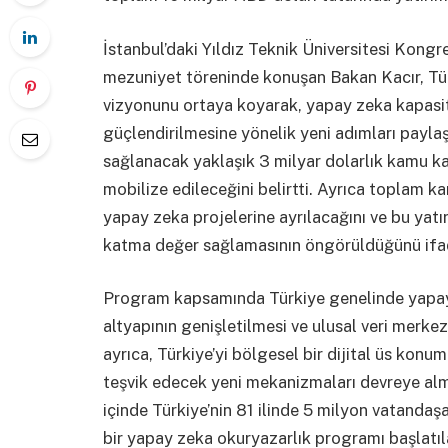
İstanbul’daki Yıldız Teknik Üniversitesi Kong
mezuniyet töreninde konuşan Bakan Kacır, Türk
vizyonunu ortaya koyarak, yapay zeka kapasitesi
güçlendirilmesine yönelik yeni adımları paylaşt
sağlanacak yaklaşık 3 milyar dolarlık kamu kay
mobilize edileceğini belirtti. Ayrıca toplam k
yapay zeka projelerine ayrılacağını ve bu yatır
katma değer sağlamasının öngörüldüğünü ifad
Program kapsamında Türkiye genelinde yapay 
altyapının genişletilmesi ve ulusal veri merke
ayrıca, Türkiye’yi bölgesel bir dijital üs kon
teşvik edecek yeni mekanizmaları devreye alma
içinde Türkiye’nin 81 ilinde 5 milyon vatandaş
bir yapay zeka okuryazarlık programı başlatıl