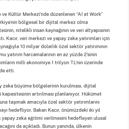
re ve Kültür Merkezi’nde düzenlenen “AI at Work”
iye’nin bölgesel bir dijital merkez olma
nin, nitelikli insan kaynağının ve veri altyapısının
ı. Kacır, veri merkezi ve yapay zeka yatırımları için
nağıyla 10 milyar dolarlık özel sektör yatırımının
amu yatırım harcamalarının en az yüzde 2’sinin
ımların milli ekonomiye 1 trilyon TL’nin üzerinde
e etti.
zeka büyüme bölgelerinin kurulması, dijital
zi kapasitesinin artırılması planlanıyor. Hükümet
umuna taşımak amacıyla özel sektör yatırımlarını
yı hedefliyor. Bakan Kacır, önümüzdeki iki yıl
a yapay zeka eğitimi verilmesini hedefleyen ulusal
acağını da açıkladı. Bunun yanında, ülkenin