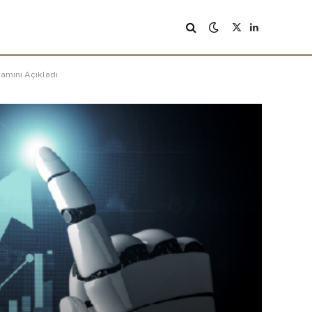
X
LinkedIn
(Twitter)
ramını Açıkladı