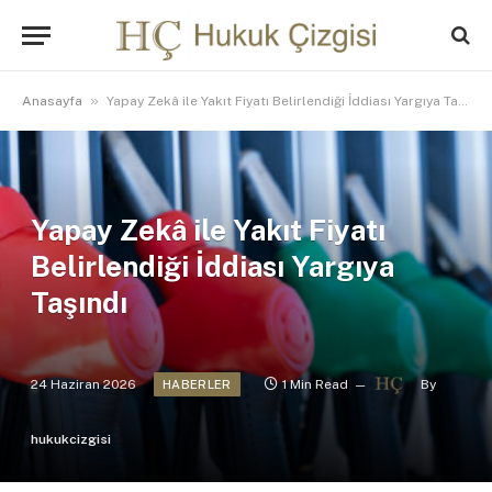
»
Anasayfa
Yapay Zekâ ile Yakıt Fiyatı Belirlendiği İddiası Yargıya Taşındı
Yapay Zekâ ile Yakıt Fiyatı
Belirlendiği İddiası Yargıya
Taşındı
24 Haziran 2026
1 Min Read
By
HABERLER
hukukcizgisi