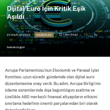
Dijital Euro İçin Kritik Eşik
Aşıldı
23 Haziran 2026
1 Min Read
By
HABERLER
hukukcizgisi
Avrupa Parlamentosu’nun Ekonomik ve Parasal İşler
Komitesi, uzun süredir gündemde olan dijital euro
düzenlemesine onay verdi. Bu adım, Avrupa Birliği’nin
ödeme sistemlerinde dışa bağımlılığını azaltma ve
özellikle ABD merkezli finansal altyapıların etkisini
sınırlama hedefinin önemli parçalarından biri olarak