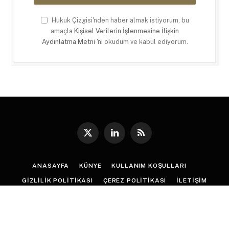
Hukuk Çizgisi'nden haber almak istiyorum, bu
amaçla
Kişisel Verilerin İşlenmesine İlişkin
Aydınlatma Metni
'ni okudum ve kabul ediyorum.
X
LinkedIn
RSS
(Twitter)
ANASAYFA
KÜNYE
KULLANIM KOŞULLARI
GIZLILIK POLITIKASI
ÇEREZ POLITIKASI
İLETIŞIM
© 2026
Hukuk Çizgisi
. |
Web Tasarım
:
Paragon Tasarım