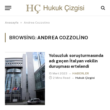
»
Anasayfa
Andrea Cozzolino
BROWSING:
ANDREA COZZOLINO
Yolsuzluk soruşturmasında
adı geçen İtalyan vekilin
duruşması ertelendi
15 Mart 2023
HABERLER
2 Mins Read
Hukuk Çizgisi