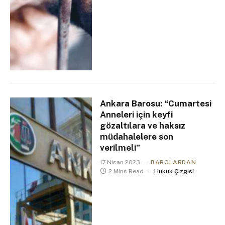
Ankara Barosu: “Cumartesi
Anneleri için keyfi
gözaltılara ve haksız
müdahalelere son
verilmeli”
17 Nisan 2023
BAROLARDAN
2 Mins Read
Hukuk Çizgisi