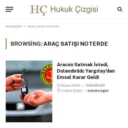
»
Anasayfa
araç satışı noterde
BROWSING:
ARAÇ SATIŞI NOTERDE
Aracını Satmak İstedi,
Dolandırıldı: Yargıtay’dan
Emsal Karar Geldi
13 Nisan 2025
YARGIDAN
2 Mins Read
hukukcizgisi