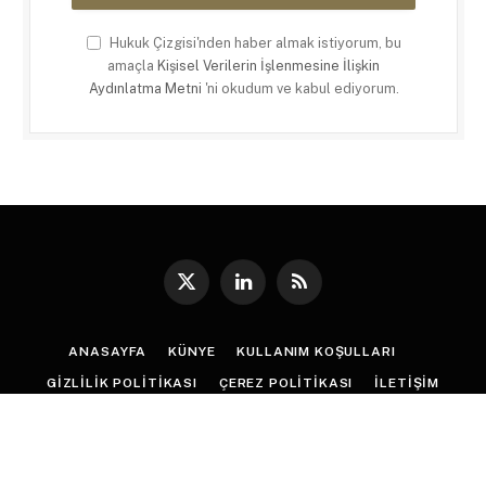
Hukuk Çizgisi'nden haber almak istiyorum, bu
amaçla
Kişisel Verilerin İşlenmesine İlişkin
Aydınlatma Metni
'ni okudum ve kabul ediyorum.
X
LinkedIn
RSS
(Twitter)
ANASAYFA
KÜNYE
KULLANIM KOŞULLARI
GIZLILIK POLITIKASI
ÇEREZ POLITIKASI
İLETIŞIM
© 2026
Hukuk Çizgisi
. |
Web Tasarım
:
Paragon Tasarım