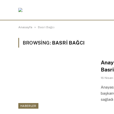
»
Anasayfa
Basri Bağcı
BROWSING:
BASRI BAĞCI
Anay
Basri
16 Nisan
Anayas
başkanv
sağladı
HABERLER