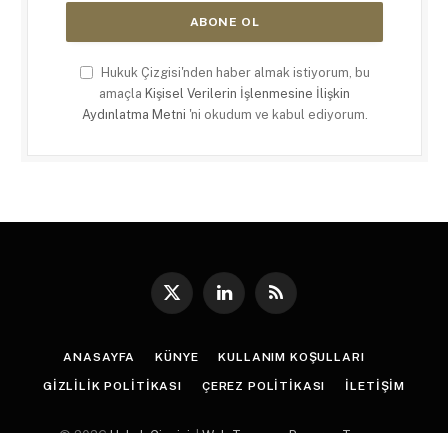
Hukuk Çizgisi'nden haber almak istiyorum, bu
amaçla
Kişisel Verilerin İşlenmesine İlişkin
Aydınlatma Metni
'ni okudum ve kabul ediyorum.
X
LinkedIn
RSS
(Twitter)
ANASAYFA
KÜNYE
KULLANIM KOŞULLARI
GIZLILIK POLITIKASI
ÇEREZ POLITIKASI
İLETIŞIM
© 2026
Hukuk Çizgisi
. |
Web Tasarım
:
Paragon Tasarım