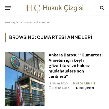
»
Anasayfa
cumartesi anneleri
BROWSING:
CUMARTESI ANNELERI
Ankara Barosu: “Cumartesi
Anneleri için keyfi
gözaltılara ve haksız
müdahalelere son
verilmeli”
17 Nisan 2023
BAROLARDAN
2 Mins Read
Hukuk Çizgisi