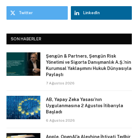
Twitter
LinkedIn
SON HABERLER
Şengün & Partners, Şengün Risk
Yönetimi ve Sigorta Danışmanlık A.Ş.’nin
Kurumsal Yaklaşımını Hukuk Dünyasıyla
Paylaştı
7 Ağustos 2026
AB, Yapay Zeka Yasası’nın
Uygulanmasına 2 Ağustos İtibarıyla
Başladı
6 Ağustos 2026
Apple, OpenAI’a Aleyhine İhtiyati Tedbir