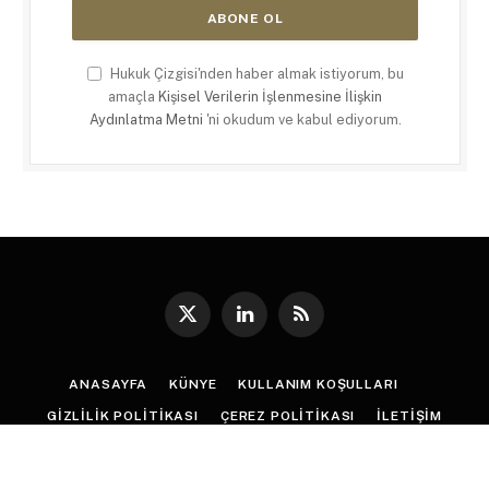
Hukuk Çizgisi'nden haber almak istiyorum, bu
amaçla
Kişisel Verilerin İşlenmesine İlişkin
Aydınlatma Metni
'ni okudum ve kabul ediyorum.
X
LinkedIn
RSS
(Twitter)
ANASAYFA
KÜNYE
KULLANIM KOŞULLARI
GIZLILIK POLITIKASI
ÇEREZ POLITIKASI
İLETIŞIM
© 2026
Hukuk Çizgisi
. |
Web Tasarım
:
Paragon Tasarım