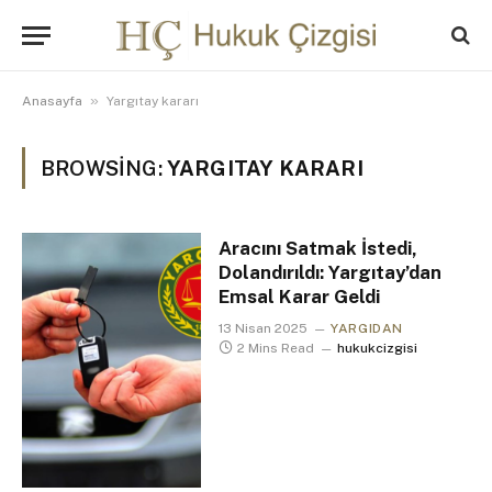
»
Anasayfa
Yargıtay kararı
BROWSING:
YARGITAY KARARI
Aracını Satmak İstedi,
Dolandırıldı: Yargıtay’dan
Emsal Karar Geldi
13 Nisan 2025
YARGIDAN
2 Mins Read
hukukcizgisi