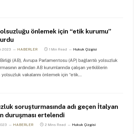
yolsuzluğu önlemek için “etik kurumu”
turdu
n 2023
HABERLER
1 Min Read
Hukuk Çizgisi
Birliği (AB), Avrupa Parlamentosu (AP) bağlantılı yolsuzluk
rmasının ardından AB kurumlarında çalışan yetkililerin
ğı yolsuzluk vakalarını önlemek için “etik…
uzluk soruşturmasında adı geçen İtalyan
in duruşması ertelendi
2023
HABERLER
2 Mins Read
Hukuk Çizgisi