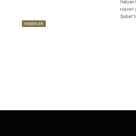
İtalyan
rüşvet y
Şubat’t
HABERLER