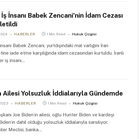
ı İş İnsanı Babek Zencani’nin İdam Cezası
letildi
2024
HABERLER
1 Min Read
Hukuk Çizgisi
ş insanı Babek Zencani, yurtdışındaki mal varlığını İran
ine iade etme karşılığında idam cezasından kurtuldu. İranlı
er iş insanı…
 Ailesi Yolsuzluk İddialarıyla Gündemde
 2023
HABERLER
1 Min Read
Hukuk Çizgisi
kanı Joe Biden’ın ailesi, oğlu Hunter Biden ve kardeşi
iden’ın dahil olduğu yolsuzluk iddialarıyla sarsılıyor.
iler Meclisi, banka…