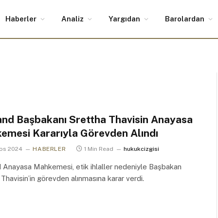
Haberler
Analiz
Yargıdan
Barolardan
and Başbakanı Srettha Thavisin Anayasa
emesi Kararıyla Görevden Alındı
tos 2024
HABERLER
1 Min Read
hukukcizgisi
 Anayasa Mahkemesi, etik ihlaller nedeniyle Başbakan
 Thavisin’in görevden alınmasına karar verdi.