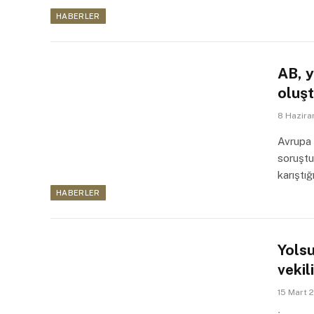
HABERLER
AB, 
oluş
8 Hazira
Avrupa 
soruştu
karıştı
HABERLER
Yols
vekil
15 Mart 