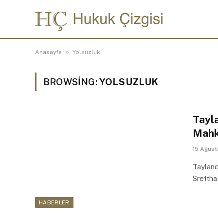
»
Anasayfa
Yolsuzluk
BROWSING:
YOLSUZLUK
Tayl
Mahk
15 Ağus
Tayland
Srettha
HABERLER