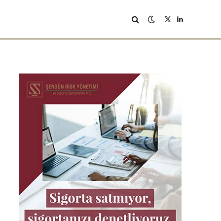
X
LinkedIn
(Twitter)