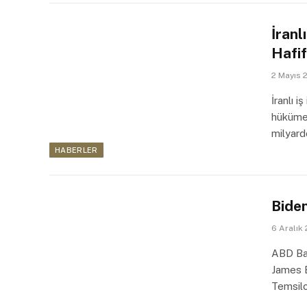
İranl
Hafif
2 Mayıs 
İranlı i
hükümet
milyard
HABERLER
Biden
6 Aralık
ABD Baş
James B
Temsilc