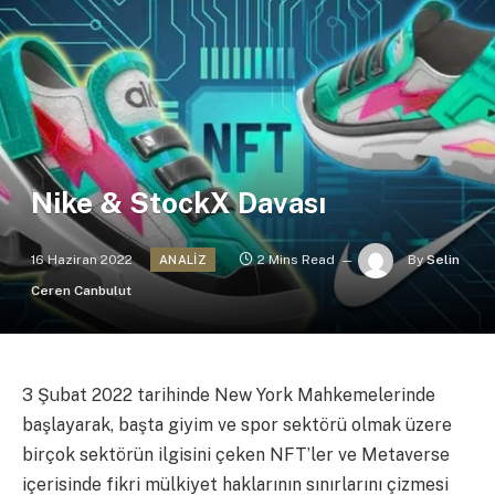
Nike & StockX Davası
16 Haziran 2022
2 Mins Read
By
Selin
ANALIZ
Ceren Canbulut
3 Şubat 2022 tarihinde New York Mahkemelerinde
başlayarak, başta giyim ve spor sektörü olmak üzere
birçok sektörün ilgisini çeken NFT’ler ve Metaverse
içerisinde fikri mülkiyet haklarının sınırlarını çizmesi