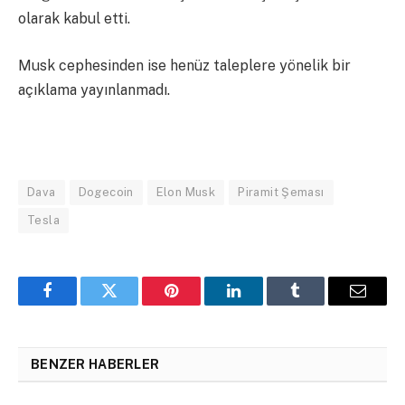
olarak kabul etti.
Musk cephesinden ise henüz taleplere yönelik bir
açıklama yayınlanmadı.
Dava
Dogecoin
Elon Musk
Piramit Şeması
Tesla
Facebook
Twitter
Pinterest
LinkedIn
Tumblr
Email
BENZER HABERLER