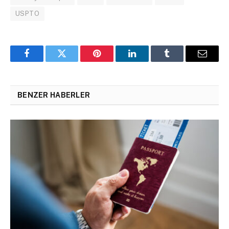
USPTO
Facebook
Twitter
Pinterest
LinkedIn
Tumblr
Email
BENZER HABERLER