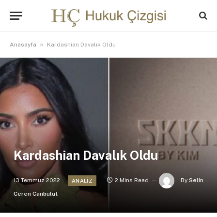
»
Anasayfa
Kardashian Davalık Oldu
Kardashian Davalık Oldu
13 Temmuz 2022
2 Mins Read
By
Selin
ANALIZ
Ceren Canbulut