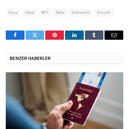
Dava
İddia
NFT
Nike
Sahtecilik
StockX
Facebook
Twitter
Pinterest
LinkedIn
Tumblr
Email
BENZER HABERLER