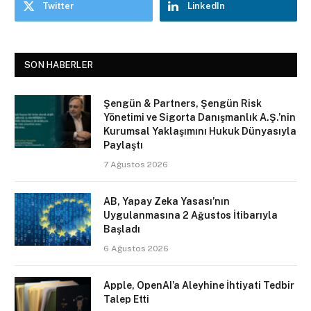
Twitter
LinkedIn
SON HABERLER
Şengün & Partners, Şengün Risk
Yönetimi ve Sigorta Danışmanlık A.Ş.’nin
Kurumsal Yaklaşımını Hukuk Dünyasıyla
Paylaştı
7 Ağustos 2026
AB, Yapay Zeka Yasası’nın
Uygulanmasına 2 Ağustos İtibarıyla
Başladı
6 Ağustos 2026
Apple, OpenAI’a Aleyhine İhtiyati Tedbir
Talep Etti