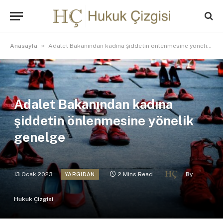
»
Anasayfa
Adalet Bakanından kadına şiddetin önlenmesine yönelik genelge
Adalet Bakanından kadına
şiddetin önlenmesine yönelik
genelge
13 Ocak 2023
2 Mins Read
By
YARGIDAN
Hukuk Çizgisi