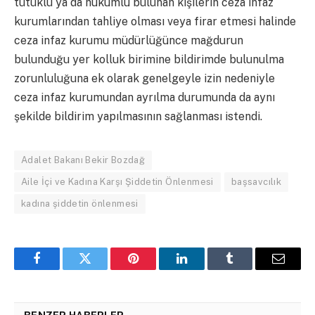
tutuklu ya da hükümlü bulunan kişilerin ceza infaz
kurumlarından tahliye olması veya firar etmesi halinde
ceza infaz kurumu müdürlüğünce mağdurun
bulunduğu yer kolluk birimine bildirimde bulunulma
zorunluluğuna ek olarak genelgeyle izin nedeniyle
ceza infaz kurumundan ayrılma durumunda da aynı
şekilde bildirim yapılmasının sağlanması istendi.
Adalet Bakanı Bekir Bozdağ
Aile İçi ve Kadına Karşı Şiddetin Önlenmesi
başsavcılık
kadına şiddetin önlenmesi
Facebook
Twitter
Pinterest
LinkedIn
Tumblr
Email