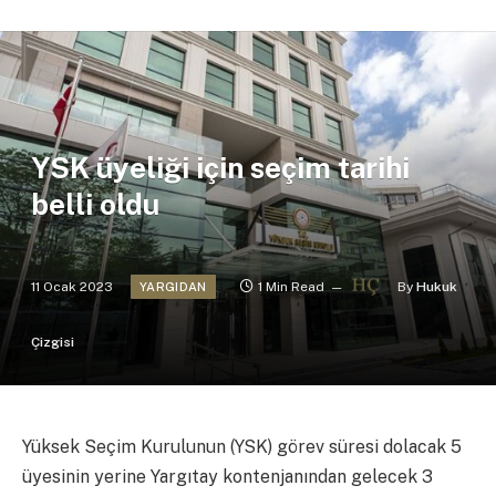
YSK üyeliği için seçim tarihi
belli oldu
11 Ocak 2023
1 Min Read
By
Hukuk
YARGIDAN
Çizgisi
Yüksek Seçim Kurulunun (YSK) görev süresi dolacak 5
üyesinin yerine Yargıtay kontenjanından gelecek 3