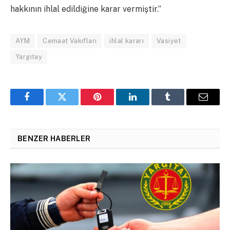
hakkının ihlal edildiğine karar vermiştir.”
AYM
Cemaat Vakıfları
ihlal kararı
Vasiyet
Yargıtay
Facebook
Twitter
Pinterest
LinkedIn
Tumblr
Email
BENZER HABERLER