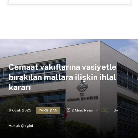
Cemaat vakıflarına vasiyetle
bırakılan mallara ilişkin ihlal
kararı
6 Ocak 2023
2 Mins Read
By
YARGIDAN
Hukuk Çizgisi