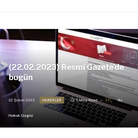
(22.02.2023) Resmî Gazete’de
bugün
22 Şubat 2023
5 Mins Read
By
HABERLER
Hukuk Çizgisi