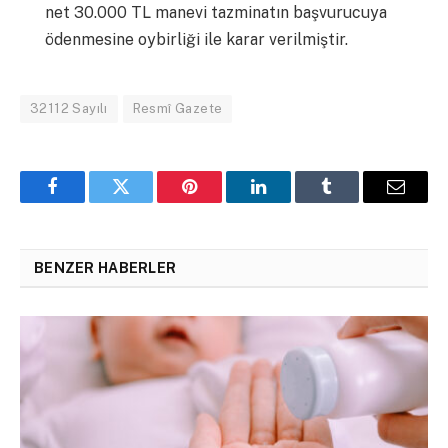
net 30.000 TL manevi tazminatın başvurucuya
ödenmesine oybirliği ile karar verilmiştir.
32112 Sayılı
Resmî Gazete
Facebook
Twitter
Pinterest
LinkedIn
Tumblr
Email
BENZER HABERLER