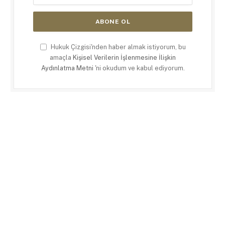
Hukuk Çizgisi'nden haber almak istiyorum, bu
amaçla
Kişisel Verilerin İşlenmesine İlişkin
Aydınlatma Metni
'ni okudum ve kabul ediyorum.
X
LinkedIn
RSS
(Twitter)
ANASAYFA
KÜNYE
KULLANIM KOŞULLARI
GIZLILIK POLITIKASI
ÇEREZ POLITIKASI
İLETIŞIM