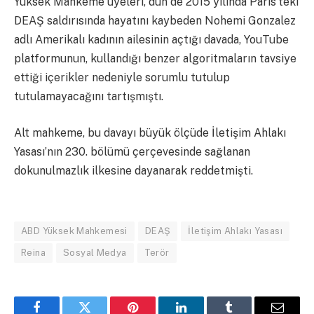
Yüksek Mahkeme üyeleri, dün de 2015 yılında Paris’teki
DEAŞ saldırısında hayatını kaybeden Nohemi Gonzalez
adlı Amerikalı kadının ailesinin açtığı davada, YouTube
platformunun, kullandığı benzer algoritmaların tavsiye
ettiği içerikler nedeniyle sorumlu tutulup
tutulamayacağını tartışmıştı.
Alt mahkeme, bu davayı büyük ölçüde İletişim Ahlakı
Yasası’nın 230. bölümü çerçevesinde sağlanan
dokunulmazlık ilkesine dayanarak reddetmişti.
ABD Yüksek Mahkemesi
DEAŞ
İletişim Ahlakı Yasası
Reina
Sosyal Medya
Terör