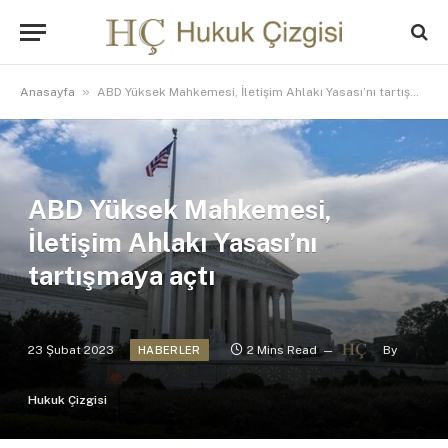
»
Anasayfa
ABD Yüksek Mahkemesi, İletişim Ahlakı Yasası’nı tartışmaya açtı
ABD Yüksek Mahkemesi,
İletişim Ahlakı Yasası’nı
tartışmaya açtı
23 Şubat 2023
2 Mins Read
By
HABERLER
Hukuk Çizgisi