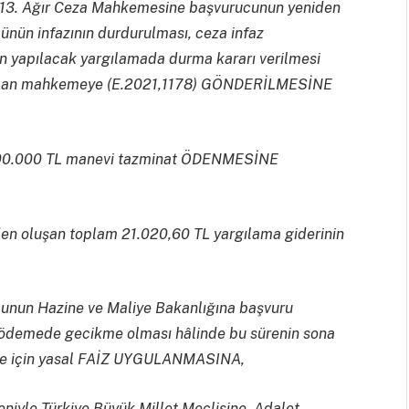
ul 13. Ağır Ceza Mahkemesine başvurucunun yeniden
ün infazının durdurulması, ceza infaz
n yapılacak yargılamada durma kararı verilmesi
n anılan mahkemeye (E.2021,1178) GÖNDERİLMESİNE
t 100.000 TL manevi tazminat ÖDENMESİNE
den oluşan toplam 21.020,60 TL yargılama giderinin
cunun Hazine ve Maliye Bakanlığına başvuru
a, ödemede gecikme olması hâlinde bu sürenin sona
süre için yasal FAİZ UYGULANMASINA,
edeniyle Türkiye Büyük Millet Meclisine, Adalet