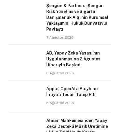
Şengün & Partners, Şengün
Risk Yönetimi ve Sigorta
Danışmanlık A.Ş.’nin Kurumsal
Yaklaşımını Hukuk Dünyasıyla
Paylaştı
7 Ağustos 2026
AB, Yapay Zeka Yasası’nın
Uygulanmasına 2 Ağustos
İtibarıyla Başladı
6 Ağustos 2026
Apple, OpenAI’a Aleyhine
İhtiyati Tedbir Talep Etti
5 Ağustos 2026
Alman Mahkemesinden Yapay
Zekâ Destekli Müzik Üretimine