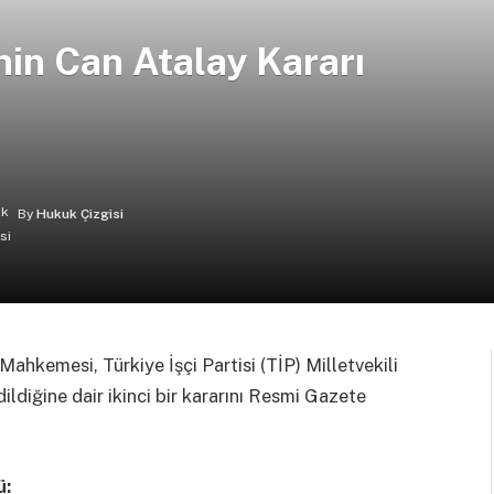
in Can Atalay Kararı
By
Hukuk Çizgisi
ahkemesi, Türkiye İşçi Partisi (TİP) Milletvekili
dildiğine dair ikinci bir kararını Resmi Gazete
ü: