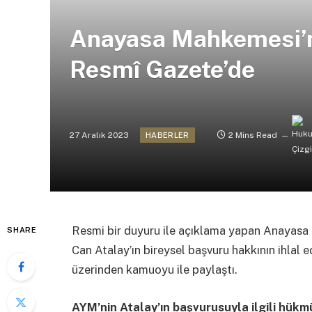
Anayasa Mahkemesi’n
Resmî Gazete’de
27 Aralık 2023
2 Mins Read
HABERLER
Resmi bir duyuru ile açıklama yapan Anayasa M
SHARE
Can Atalay’ın bireysel başvuru hakkının ihlal e
üzerinden kamuoyu ile paylaştı.
AYM’nin Atalay’ın başvurusuyla ilgili hükm