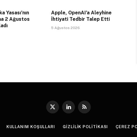
a Yasası’nın
Apple, OpenAI’a Aleyhine
na 2 Ağustos
İhtiyati Tedbir Talep Etti
ladı
5 Ağustos 2026
X
LinkedIn
RSS
(Twitter)
KULLANIM KOŞULLARI
GIZLILIK POLITIKASI
ÇEREZ PO