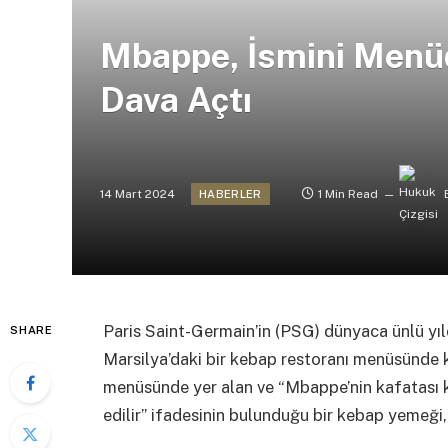
Mbappe, İsmini Menü
Dava Açtı
14 Mart 2024
1 Min Read
HABERLER
Paris Saint-Germain’in (PSG) dünyaca ünlü yıld
SHARE
Marsilya’daki bir kebap restoranı menüsünde k
menüsünde yer alan ve “Mbappe’nin kafatası kad
edilir” ifadesinin bulunduğu bir kebap yemeği,