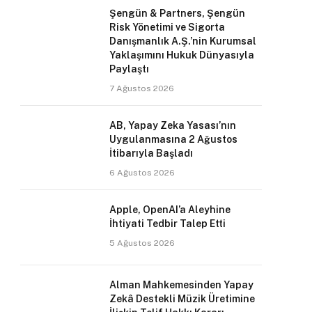
Şengün & Partners, Şengün
Risk Yönetimi ve Sigorta
Danışmanlık A.Ş.’nin Kurumsal
Yaklaşımını Hukuk Dünyasıyla
Paylaştı
7 Ağustos 2026
AB, Yapay Zeka Yasası’nın
Uygulanmasına 2 Ağustos
İtibarıyla Başladı
6 Ağustos 2026
Apple, OpenAI’a Aleyhine
İhtiyati Tedbir Talep Etti
5 Ağustos 2026
Alman Mahkemesinden Yapay
Zekâ Destekli Müzik Üretimine