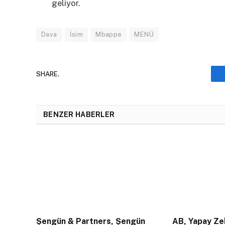
geliyor.
Dava
İsim
Mbappe
MENÜ
SHARE.
BENZER HABERLER
Şengün & Partners, Şengün
AB, Yapay Zek