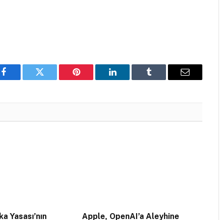
Facebook
Twitter
Pinterest
LinkedIn
Tumblr
Email
a Yasası’nın
Apple, OpenAI’a Aleyhine