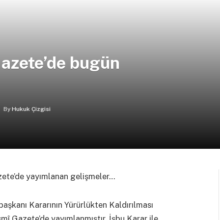
Gazete’de bugün
By
Hukuk Çizgisi
zete’de yayımlanan gelişmeler…
aşkanı Kararının Yürürlükten Kaldırılması
mî Gazete’de yayımlanmıştır. İşbu Karar ile