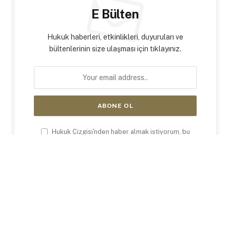
E Bülten
Hukuk haberleri, etkinlikleri, duyuruları ve
bültenlerinin size ulaşması için tıklayınız.
Hukuk Çizgisi'nden haber almak istiyorum, bu
amaçla
Kişisel Verilerin İşlenmesine İlişkin
Aydınlatma Metni
'ni okudum ve kabul ediyorum.