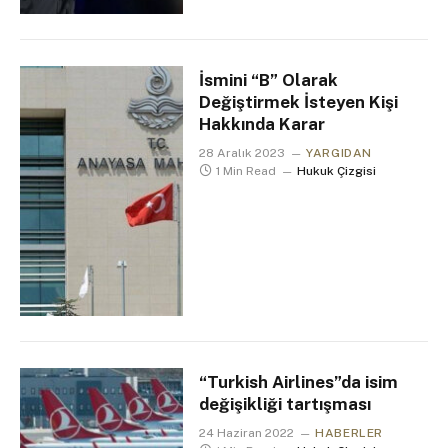
İsmini “B” Olarak
Değiştirmek İsteyen Kişi
Hakkında Karar
28 Aralık 2023
YARGIDAN
1 Min Read
Hukuk Çizgisi
“Turkish Airlines”da isim
değişikliği tartışması
24 Haziran 2022
HABERLER