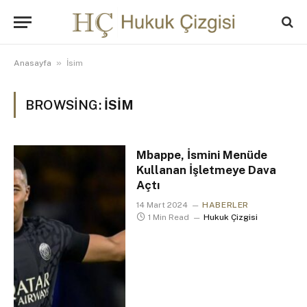
»
Anasayfa
İsim
BROWSING:
İSIM
Mbappe, İsmini Menüde
Kullanan İşletmeye Dava
Açtı
14 Mart 2024
HABERLER
1 Min Read
Hukuk Çizgisi