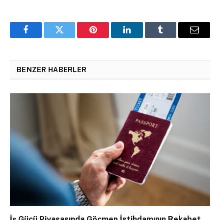
Facebook
Twitter
Pinterest
LinkedIn
Tumblr
Email
BENZER HABERLER
İş Gücü Piyasasında Göçmen İstihdamının Rekabet