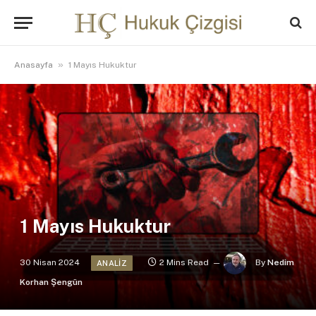
»
Anasayfa
1 Mayıs Hukuktur
1 Mayıs Hukuktur
30 Nisan 2024
2 Mins Read
By
Nedim
ANALIZ
Korhan Şengün