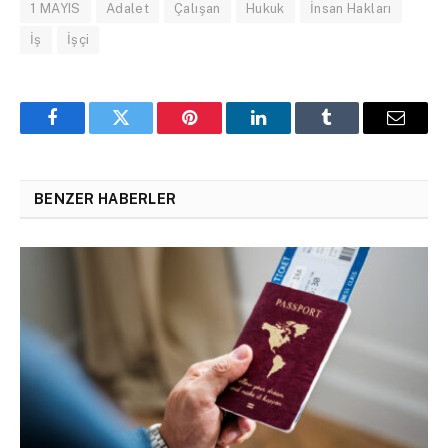
1 MAYIS
Adalet
Çalışan
Hukuk
İnsan Hakları
İş
İşçi
Facebook
Twitter
Pinterest
LinkedIn
Tumblr
Email
BENZER HABERLER