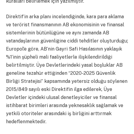
kuralları belirlemek için yazılmıştır.
Direktif’in arka planı incelendiğinde, kara para aklama
ve terörist finansmanının AB ekonomisinin ve finansal
sistemlerinin bütünlüğüne ve aynı zamanda AB
vatandaşlarının güvenliğine ciddi tehditler oluşturduğu;
Europol’e göre, AB’nin Gayri Safi Hasılasının yaklaşık
%1’inin şüpheli mali faaliyetlerle ilişkilendirildiği
belirtilmiştir. Üye Devletlerindeki yasal boşluklar AB
geneline tezahür ettiğinden “2020-2025 Güvenlik
Birliği Stratejisi” kapsamında yetersiz olduğu söylenen
2015/849 sayılı eski Direktifin ilga edilerek, Üye
Devletler içindeki ulusal denetleyiciler ve finansal
istihbarat birimleri arasında yeknesaklık sağlamak ve
yetkili otoriteler arasındaki iş birliğini arttırmak
hedeflenmektedir.