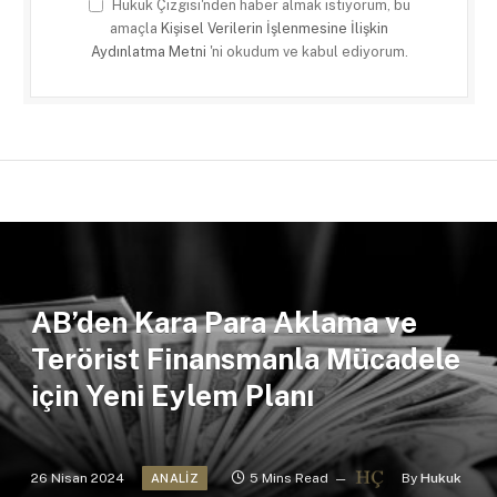
Hukuk Çizgisi'nden haber almak istiyorum, bu
amaçla
Kişisel Verilerin İşlenmesine İlişkin
Aydınlatma Metni
'ni okudum ve kabul ediyorum.
AB’den Kara Para Aklama ve
Terörist Finansmanla Mücadele
için Yeni Eylem Planı
26 Nisan 2024
5 Mins Read
By
Hukuk
ANALIZ