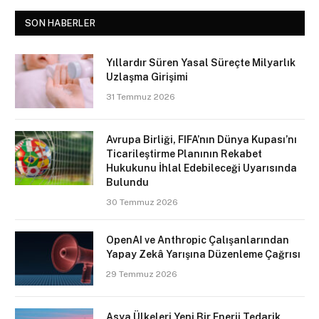
SON HABERLER
Yıllardır Süren Yasal Süreçte Milyarlık
Uzlaşma Girişimi
31 Temmuz 2026
Avrupa Birliği, FIFA’nın Dünya Kupası’nı
Ticarileştirme Planının Rekabet
Hukukunu İhlal Edebileceği Uyarısında
Bulundu
30 Temmuz 2026
OpenAI ve Anthropic Çalışanlarından
Yapay Zekâ Yarışına Düzenleme Çağrısı
29 Temmuz 2026
Asya Ülkeleri Yeni Bir Enerji Tedarik