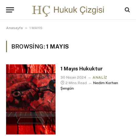
»
Anasayfa
1 MAYIS
BROWSING:
1 MAYIS
1 Mayıs Hukuktur
30 Nisan 2024
ANALIZ
2 Mins Read
Nedim Korhan
Şengün