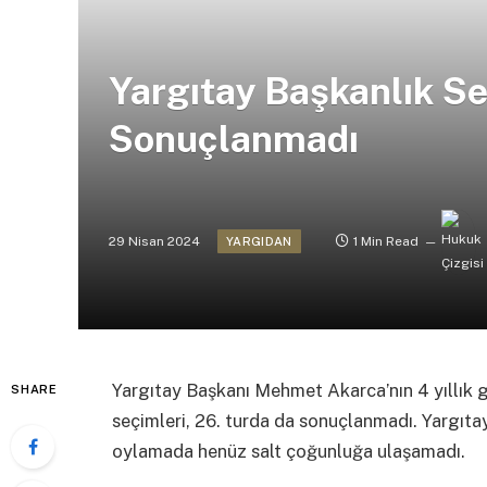
Yargıtay Başkanlık Se
Sonuçlanmadı
29 Nisan 2024
1 Min Read
YARGIDAN
Yargıtay Başkanı Mehmet Akarca’nın 4 yıllık 
SHARE
seçimleri, 26. turda da sonuçlanmadı. Yargıtay
oylamada henüz salt çoğunluğa ulaşamadı.