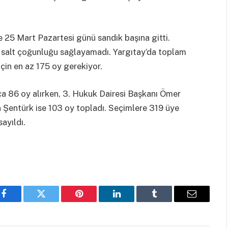
e 25 Mart Pazartesi günü sandık başına gitti.
 salt çoğunluğu sağlayamadı. Yargıtay’da toplam
çin en az 175 oy gerekiyor.
86 oy alırken, 3. Hukuk Dairesi Başkanı Ömer
 Şentürk ise 103 oy topladı. Seçimlere 319 üye
sayıldı.
Facebook
Twitter
Pinterest
LinkedIn
Tumblr
Email