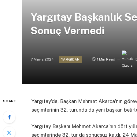
Yargıtay Başkanlık Se
Sonuç Vermedi
7 Mayıs 2024
1 Min Read
YARGIDAN
Yargıtay’da, Başkan Mehmet Akarca’nın görev 
SHARE
seçimlerinin 32. turunda da yeni başkan belir
Yargıtay Başkanı Mehmet Akarca’nın dört yıllı
seçimlerinde 32. tur da sonuçsuz kaldı. 24 M