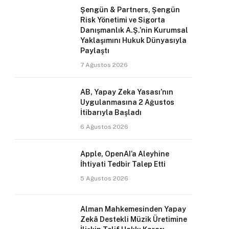
Şengün & Partners, Şengün
Risk Yönetimi ve Sigorta
Danışmanlık A.Ş.’nin Kurumsal
Yaklaşımını Hukuk Dünyasıyla
Paylaştı
7 Ağustos 2026
AB, Yapay Zeka Yasası’nın
Uygulanmasına 2 Ağustos
İtibarıyla Başladı
6 Ağustos 2026
Apple, OpenAI’a Aleyhine
İhtiyati Tedbir Talep Etti
5 Ağustos 2026
Alman Mahkemesinden Yapay
Zekâ Destekli Müzik Üretimine