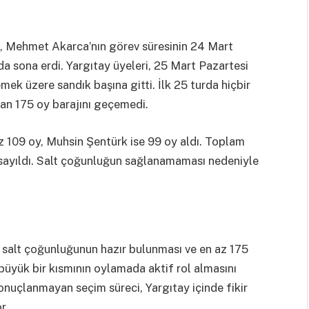
ci, Mehmet Akarca’nın görev süresinin 24 Mart
a sona erdi. Yargıtay üyeleri, 25 Mart Pazartesi
ek üzere sandık başına gitti. İlk 25 turda hiçbir
lan 175 oy barajını geçemedi.
 109 oy, Muhsin Şentürk ise 99 oy aldı. Toplam
 sayıldı. Salt çoğunluğun sağlanamaması nedeniyle
 salt çoğunluğunun hazır bulunması ve en az 175
 büyük bir kısmının oylamada aktif rol almasını
onuçlanmayan seçim süreci, Yargıtay içinde fikir
r.