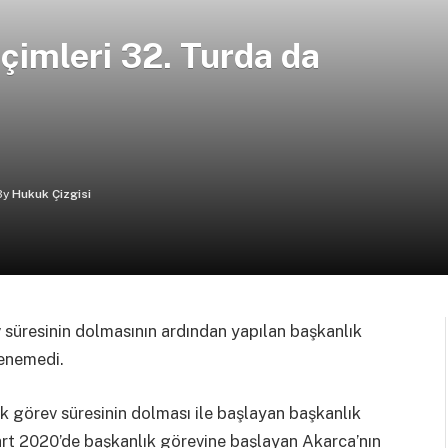
çimleri 32. Turda da
By
Hukuk Çizgisi
süresinin dolmasının ardından yapılan başkanlık
lenemedi.
k görev süresinin dolması ile başlayan başkanlık
art 2020’de başkanlık görevine başlayan Akarca’nın