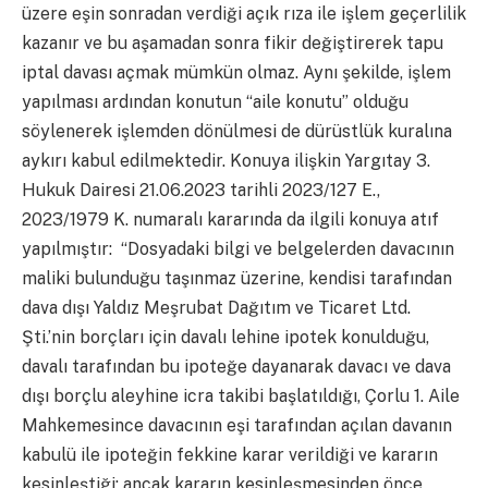
üzere eşin sonradan verdiği açık rıza ile işlem geçerlilik
kazanır ve bu aşamadan sonra fikir değiştirerek tapu
iptal davası açmak mümkün olmaz. Aynı şekilde, işlem
yapılması ardından konutun “aile konutu” olduğu
söylenerek işlemden dönülmesi de dürüstlük kuralına
aykırı kabul edilmektedir. Konuya ilişkin Yargıtay 3.
Hukuk Dairesi 21.06.2023 tarihli 2023/127 E.,
2023/1979 K. numaralı kararında da ilgili konuya atıf
yapılmıştır: “Dosyadaki bilgi ve belgelerden davacının
maliki bulunduğu taşınmaz üzerine, kendisi tarafından
dava dışı Yaldız Meşrubat Dağıtım ve Ticaret Ltd.
Şti.’nin borçları için davalı lehine ipotek konulduğu,
davalı tarafından bu ipoteğe dayanarak davacı ve dava
dışı borçlu aleyhine icra takibi başlatıldığı, Çorlu 1. Aile
Mahkemesince davacının eşi tarafından açılan davanın
kabulü ile ipoteğin fekkine karar verildiği ve kararın
kesinleştiği; ancak kararın kesinleşmesinden önce