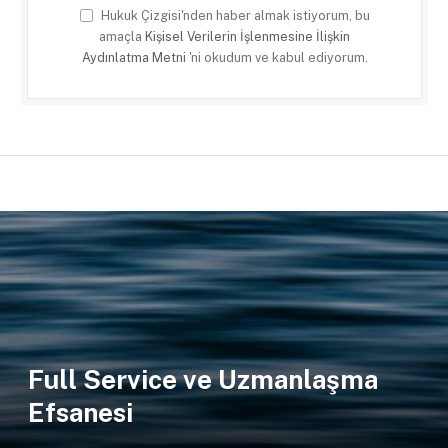
Hukuk Çizgisi'nden haber almak istiyorum, bu
amaçla
Kişisel Verilerin İşlenmesine İlişkin
Aydınlatma Metni
'ni okudum ve kabul ediyorum.
Full Service ve Uzmanlaşma
Efsanesi