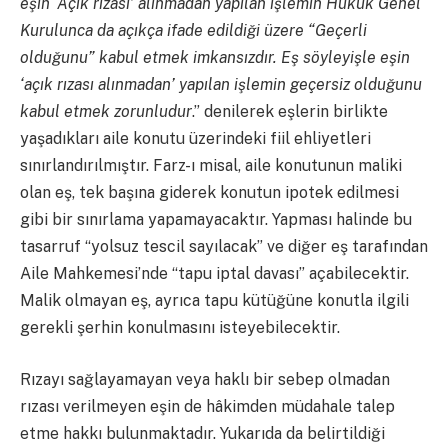
eşin ‘Açık rızası’ alınmadan yapılan işlemin Hukuk Genel
Kurulunca da açıkça ifade edildiği üzere “Geçerli
olduğunu” kabul etmek imkansızdır. Eş söyleyişle eşin
‘açık rızası alınmadan’ yapılan işlemin geçersiz olduğunu
kabul etmek zorunludur
.” denilerek eşlerin birlikte
yaşadıkları aile konutu üzerindeki fiil ehliyetleri
sınırlandırılmıştır. Farz-ı misal, aile konutunun maliki
olan eş, tek başına giderek konutun ipotek edilmesi
gibi bir sınırlama yapamayacaktır. Yapması halinde bu
tasarruf “yolsuz tescil sayılacak” ve diğer eş tarafından
Aile Mahkemesi’nde “tapu iptal davası” açabilecektir.
Malik olmayan eş, ayrıca tapu kütüğüne konutla ilgili
gerekli şerhin konulmasını isteyebilecektir.
Rızayı sağlayamayan veya haklı bir sebep olmadan
rızası verilmeyen eşin de hâkimden müdahale talep
etme hakkı bulunmaktadır. Yukarıda da belirtildiği