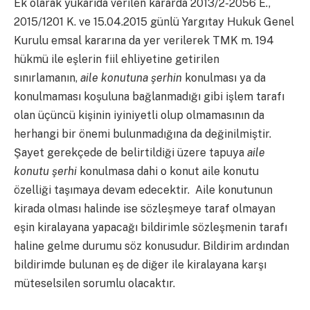
Ek olarak yukarıda verilen kararda 2013/2-2056 E.,
2015/1201 K. ve 15.04.2015 günlü Yargıtay Hukuk Genel
Kurulu emsal kararına da yer verilerek TMK m. 194
hükmü ile eşlerin fiil ehliyetine getirilen
sınırlamanın,
aile konutuna şerhin
konulması ya da
konulmaması koşuluna bağlanmadığı gibi işlem tarafı
olan üçüncü kişinin iyiniyetli olup olmamasının da
herhangi bir önemi bulunmadığına da değinilmiştir.
Şayet gerekçede de belirtildiği üzere tapuya
aile
konutu şerhi
konulmasa dahi o konut aile konutu
özelliği taşımaya devam edecektir. Aile konutunun
kirada olması halinde ise sözleşmeye taraf olmayan
eşin kiralayana yapacağı bildirimle sözleşmenin tarafı
haline gelme durumu söz konusudur. Bildirim ardından
bildirimde bulunan eş de diğer ile kiralayana karşı
müteselsilen sorumlu olacaktır.