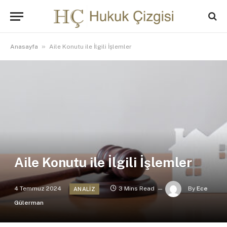
»
Anasayfa
Aile Konutu ile İlgili İşlemler
Aile Konutu ile İlgili İşlemler
4 Temmuz 2024
3 Mins Read
By
Ece
ANALIZ
Gülerman