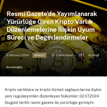
Resmi Gazete’de Yayımlanarak
Yürürlüğe Giren Kripto Varlık
Düzenlemelerine İlişkin Uyum
Süreci ve Değerlendirmeler
2 Temmuz 2024
5 Mins Read
By
Birgi
ANALIZ
Kuzumoğlu
Kripto varlıklara ve kripto hizmet sağlayıcılarına ilişkin
yeni regulasyonları düzenleyen hükümler; 02.07.2024
(bugün) tarihli resmi gazete ile yürürlüğe girmiştir.