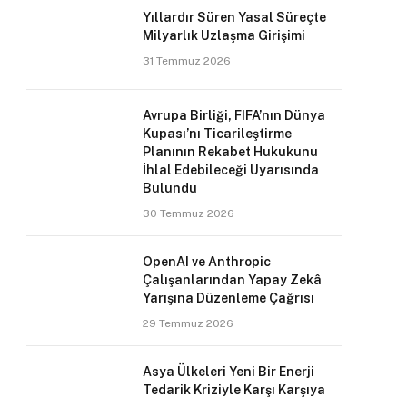
Yıllardır Süren Yasal Süreçte
Milyarlık Uzlaşma Girişimi
31 Temmuz 2026
Avrupa Birliği, FIFA’nın Dünya
Kupası’nı Ticarileştirme
Planının Rekabet Hukukunu
İhlal Edebileceği Uyarısında
Bulundu
30 Temmuz 2026
OpenAI ve Anthropic
Çalışanlarından Yapay Zekâ
Yarışına Düzenleme Çağrısı
29 Temmuz 2026
Asya Ülkeleri Yeni Bir Enerji
Tedarik Kriziyle Karşı Karşıya