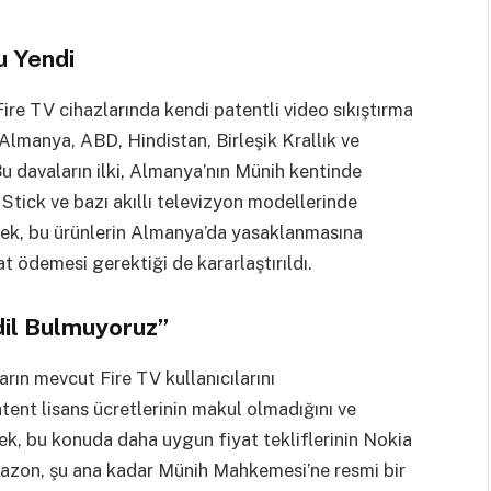
u Yendi
re TV cihazlarında kendi patentli video sıkıştırma
k Almanya, ABD, Hindistan, Birleşik Krallık ve
Bu davaların ilki, Almanya’nın Münih kentinde
ick ve bazı akıllı televizyon modellerinde
rerek, bu ürünlerin Almanya’da yasaklanmasına
 ödemesi gerektiği de kararlaştırıldı.
dil Bulmuyoruz”
rın mevcut Fire TV kullanıcılarını
atent lisans ücretlerinin makul olmadığını ve
erek, bu konuda daha uygun fiyat tekliflerinin Nokia
Amazon, şu ana kadar Münih Mahkemesi’ne resmi bir