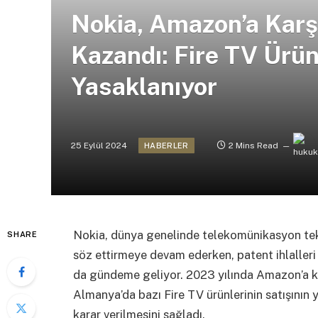
Nokia, Amazon’a Karşı
Kazandı: Fire TV Ürü
Yasaklanıyor
25 Eylül 2024
2 Mins Read
HABERLER
Nokia, dünya genelinde telekomünikasyon tekn
SHARE
söz ettirmeye devam ederken, patent ihlalleri 
da gündeme geliyor. 2023 yılında Amazon’a kar
Almanya’da bazı Fire TV ürünlerinin satışın
karar verilmesini sağladı.