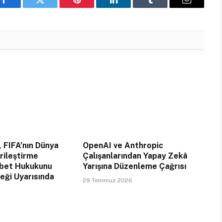
Facebook
Twitter
Pinterest
LinkedIn
Tumblr
Email
, FIFA’nın Dünya
OpenAI ve Anthropic
arileştirme
Çalışanlarından Yapay Zekâ
abet Hukukunu
Yarışına Düzenleme Çağrısı
ceği Uyarısında
29 Temmuz 2026