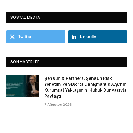
SOSYAL MEDYA
Twitter
LinkedIn
SON HABERLER
Şengün & Partners, Şengün Risk
Yönetimi ve Sigorta Danışmanlık A.Ş.’nin
Kurumsal Yaklaşımını Hukuk Dünyasıyla
Paylaştı
7 Ağustos 2026
AB, Yapay Zeka Yasası’nın
Uygulanmasına 2 Ağustos İtibarıyla
Başladı