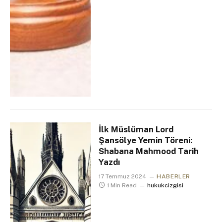
İlk Müslüman Lord
Şansölye Yemin Töreni:
Shabana Mahmood Tarih
Yazdı
17 Temmuz 2024
HABERLER
1 Min Read
hukukcizgisi