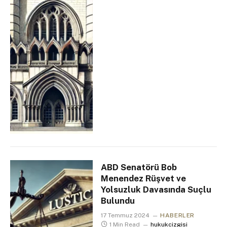
ABD Senatörü Bob
Menendez Rüşvet ve
Yolsuzluk Davasında Suçlu
Bulundu
17 Temmuz 2024
HABERLER
1 Min Read
hukukcizgisi