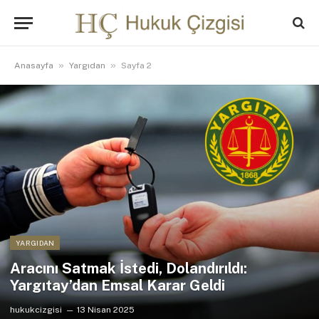
»
»
Anasayfa
Yargıdan
Sayfa 2
YARGIDAN
Aracını Satmak İstedi, Dolandırıldı:
Yargıtay’dan Emsal Karar Geldi
hukukcizgisi
13 Nisan 2025