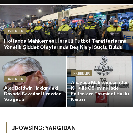
HABERLER
Hollanda Mahkemesi, İsrailli Futbol Taraftarlarına
Yönelik Şiddet Olaylarında Beş Kişiyi Suçlu Buldu
HABERLER
HABERLER
Anayasa Mahkemesi’nden
Alec Baldwin Hakkındaki
KHK ile Görevine İade
Davada Savcılar İtirazdan
Edilenlere Tazminat Hakkı
Vazgeçti
Kararı
BROWSING:
YARGIDAN