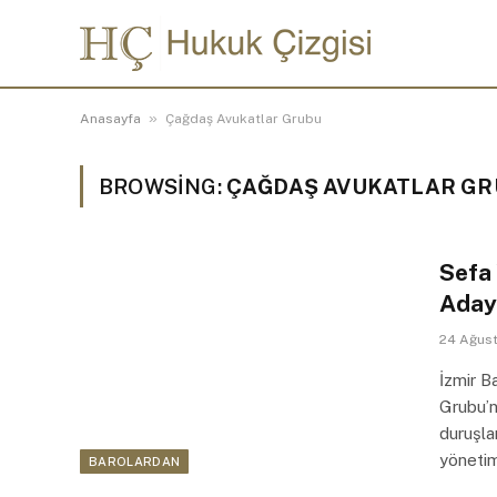
»
Anasayfa
Çağdaş Avukatlar Grubu
BROWSING:
ÇAĞDAŞ AVUKATLAR G
Sefa 
Adayl
24 Ağus
İzmir B
Grubu’n
duruşla
yönetimi
BAROLARDAN