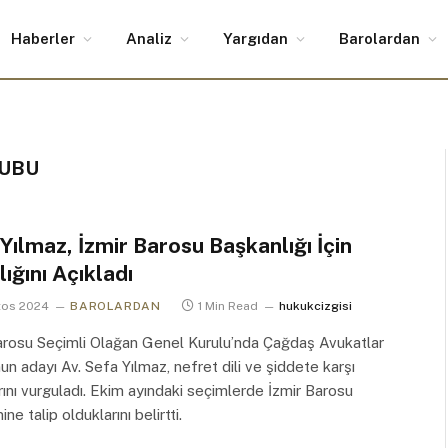
Haberler
Analiz
Yargıdan
Barolardan
RUBU
Yılmaz, İzmir Barosu Başkanlığı İçin
ığını Açıkladı
tos 2024
BAROLARDAN
1 Min Read
hukukcizgisi
arosu Seçimli Olağan Genel Kurulu’nda Çağdaş Avukatlar
un adayı Av. Sefa Yılmaz, nefret dili ve şiddete karşı
rını vurguladı. Ekim ayındaki seçimlerde İzmir Barosu
ne talip olduklarını belirtti.