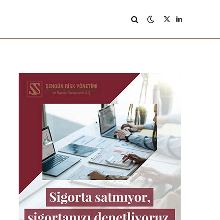
X
LinkedIn
(Twitter)