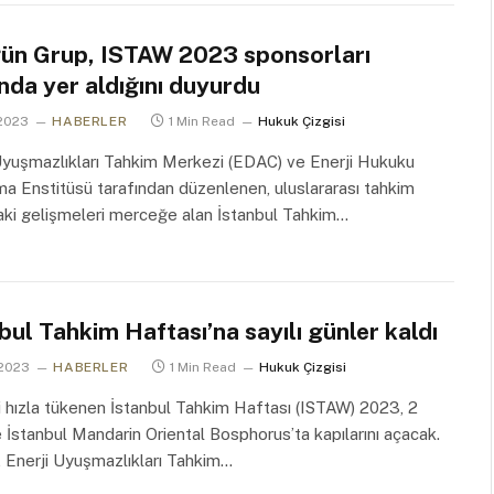
ün Grup, ISTAW 2023 sponsorları
nda yer aldığını duyurdu
 2023
HABERLER
1 Min Read
Hukuk Çizgisi
Uyuşmazlıkları Tahkim Merkezi (EDAC) ve Enerji Hukuku
ma Enstitüsü tarafından düzenlenen, uluslararası tahkim
aki gelişmeleri merceğe alan İstanbul Tahkim…
bul Tahkim Haftası’na sayılı günler kaldı
 2023
HABERLER
1 Min Read
Hukuk Çizgisi
ri hızla tükenen İstanbul Tahkim Haftası (ISTAW) 2023, 2
 İstanbul Mandarin Oriental Bosphorus’ta kapılarını açacak.
k, Enerji Uyuşmazlıkları Tahkim…