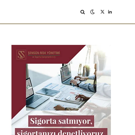
X
LinkedIn
(Twitter)