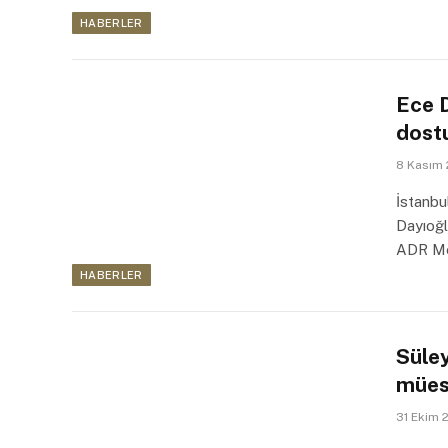
HABERLER
Ece D
dostu
8 Kasım
İstanbu
Dayıoğl
ADR Mer
HABERLER
Süle
müess
31 Ekim 