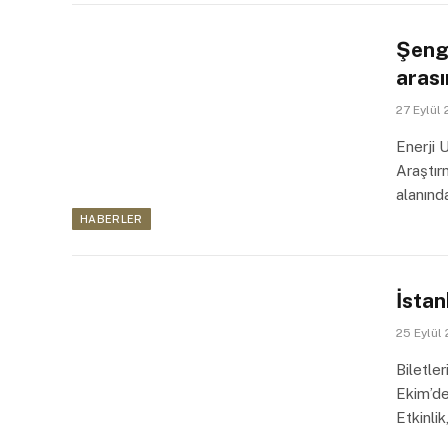
Şeng
arası
27 Eylül
Enerji 
Araştır
alanınd
HABERLER
İstan
25 Eylül
Biletle
Ekim’de
Etkinli