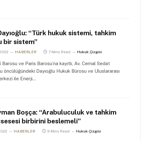
ayıoğlu: “Türk hukuk sistemi, tahkim
 bir sistem”
 2022
HABERLER
7 Mins Read
Hukuk Çizgisi
l Barosu ve Paris Barosu’na kayıtlı, Av. Cemal Sedat
u öncülüğündeki Dayıoğlu Hukuk Bürosu ve Uluslararası
kezi ile Enerji…
yman Boşça: “Arabuluculuk ve tahkim
esesi birbirini beslemeli”
2022
HABERLER
9 Mins Read
Hukuk Çizgisi