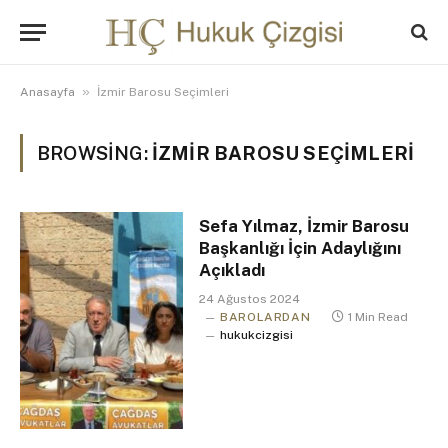
»
Anasayfa
İzmir Barosu Seçimleri
BROWSING:
İZMIR BAROSU SEÇIMLERI
Sefa Yılmaz, İzmir Barosu
Başkanlığı İçin Adaylığını
Açıkladı
24 Ağustos 2024
BAROLARDAN
1 Min Read
hukukcizgisi