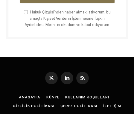
Hukuk Çizgisi'nden haber almak istiyorum, bu
amaçla
Kişisel Verilerin İşlenmesine İlişkin
Aydınlatma Metni
'ni okudum ve kabul ediyorum.
X
LinkedIn
RSS
(Twitter)
ANASAYFA
KÜNYE
KULLANIM KOŞULLARI
GIZLILIK POLITIKASI
ÇEREZ POLITIKASI
İLETIŞIM
© 2026
Hukuk Çizgisi
. |
Web Tasarım
:
Paragon Tasarım