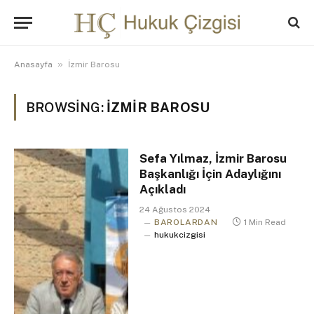
»
Anasayfa
İzmir Barosu
BROWSING:
İZMIR BAROSU
Sefa Yılmaz, İzmir Barosu
Başkanlığı İçin Adaylığını
Açıkladı
24 Ağustos 2024
BAROLARDAN
1 Min Read
hukukcizgisi