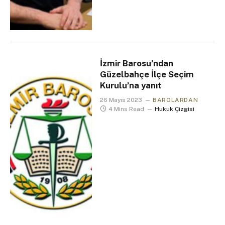
İzmir Barosu’ndan
Güzelbahçe İlçe Seçim
Kurulu’na yanıt
26 Mayıs 2023
BAROLARDAN
4 Mins Read
Hukuk Çizgisi