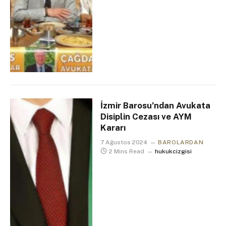
İzmir Barosu’ndan Avukata
Disiplin Cezası ve AYM
Kararı
7 Ağustos 2024
BAROLARDAN
2 Mins Read
hukukcizgisi