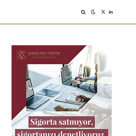
X
LinkedIn
(Twitter)