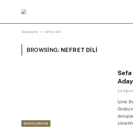
»
Anasayfa
nefret dili
BROWSING:
NEFRET DILI
Sefa 
Adayl
24 Ağus
İzmir B
Grubu’n
duruşla
yönetimi
BAROLARDAN