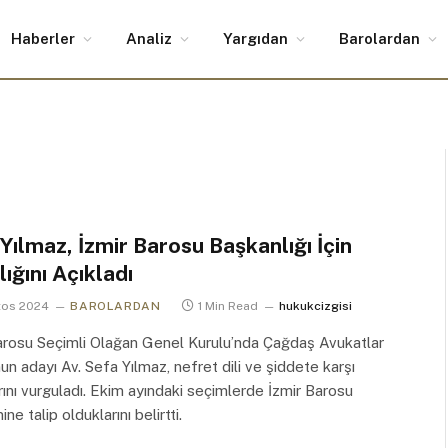
Haberler
Analiz
Yargıdan
Barolardan
Yılmaz, İzmir Barosu Başkanlığı İçin
ığını Açıkladı
tos 2024
BAROLARDAN
1 Min Read
hukukcizgisi
arosu Seçimli Olağan Genel Kurulu’nda Çağdaş Avukatlar
un adayı Av. Sefa Yılmaz, nefret dili ve şiddete karşı
rını vurguladı. Ekim ayındaki seçimlerde İzmir Barosu
ne talip olduklarını belirtti.